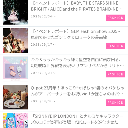
【イベントレポート】BABY, THE STARS SHINE
BRIGHT / ALICE and the PIRATES BRAND-NEW
COLLECTION in TOKYO
2026/02/04〜
FASHION
【イベントレポート】GLM Fashion Show 2025 –
原宿で魅せたゴシック＆ロリータの最前線
2025/09/17〜
FASHION
キキ＆ララがキラキラ輝く星空を自由に飛び回る、
幻想的な世界観を表現♡ サマンサベガから『リトル
ツインスターズ』50周年アニバーサリーイヤー』を
2025/09/01〜
FASHION
記念したコレクションが登場
Q-pot.23周年！ほっこり“かぼちゃ“姿のオバケちゃ
んがアニバーサリーをお祝い★「かぼちゃのオバケ
ーキアクセサリー」が新発売！Q-pot CAFE.では
2025/09/06〜
FASHION
「かぼちゃのオバケーキプレート」も登場
「SKINNYDIP LONDON」とナルミヤキャラクター
ズのコラボが再び登場！Y2Kムードを進化させた新
作コレクションを発売♪