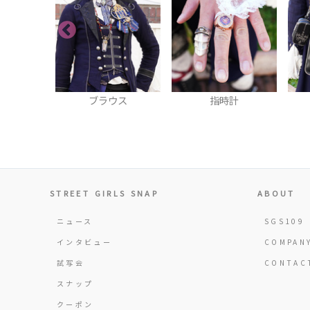
計
ブラウス
指時計
STREET GIRLS SNAP
ABOUT
ニュース
SGS109
インタビュー
COMPAN
試写会
CONTAC
スナップ
クーポン