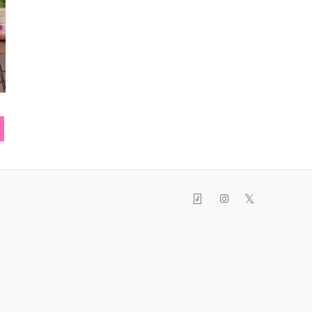
時計
ブラウス
指時
𝕏