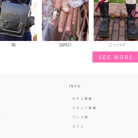
鞄
指時計
ニーハイ
SEE MORE
INFO
モデル募集
Y
スタッフ募集
T
プレス様
コラム