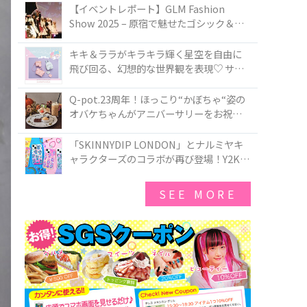
TOKYO
【イベントレポート】GLM Fashion
Show 2025 – 原宿で魅せたゴシック＆ロ
リータの最前線
キキ＆ララがキラキラ輝く星空を自由に
飛び回る、幻想的な世界観を表現♡ サマ
ンサベガから『リトルツインスターズ』
50周年アニバーサリーイヤー』を記念し
Q-pot.23周年！ほっこり“かぼちゃ“姿の
たコレクションが登場
オバケちゃんがアニバーサリーをお祝い
★「かぼちゃのオバケーキアクセサリ
ー」が新発売！Q-pot CAFE.では「かぼち
「SKINNYDIP LONDON」とナルミヤキ
ゃのオバケーキプレート」も登場
ャラクターズのコラボが再び登場！Y2Kム
ードを進化させた新作コレクションを発
売♪
SEE MORE