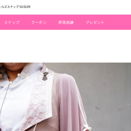
ールズスナップ SGS109
スナップ
クーポン
原宿店舗
プレゼント