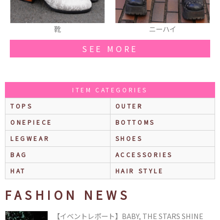
靴
ニーハイ
SEE MORE
ITEM CATEGORIES
TOPS
OUTER
ONEPIECE
BOTTOMS
LEGWEAR
SHOES
BAG
ACCESSORIES
HAT
HAIR STYLE
FASHION NEWS
【イベントレポート】BABY, THE STARS SHINE