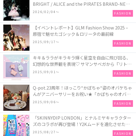
BRIGHT / ALICE and the PIRATES BRAND-NEW
COLLECTION in TOKYO
2026/02/04〜
FASHION
【イベントレポート】GLM Fashion Show 2025 –
原宿で魅せたゴシック＆ロリータの最前線
2025/09/17〜
FASHION
キキ＆ララがキラキラ輝く星空を自由に飛び回る、
幻想的な世界観を表現♡ サマンサベガから『リトル
ツインスターズ』50周年アニバーサリーイヤー』を
2025/09/01〜
FASHION
記念したコレクションが登場
Q-pot.23周年！ほっこり“かぼちゃ“姿のオバケちゃ
んがアニバーサリーをお祝い★「かぼちゃのオバケ
ーキアクセサリー」が新発売！Q-pot CAFE.では
2025/09/06〜
FASHION
「かぼちゃのオバケーキプレート」も登場
「SKINNYDIP LONDON」とナルミヤキャラクター
ズのコラボが再び登場！Y2Kムードを進化させた新
作コレクションを発売♪
2025/08/27〜
FASHION