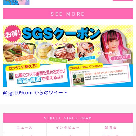
SEE MORE
@sgs109com からのツイート
STREET GIRLS SNAP
ニュース
インタビュー
試写会