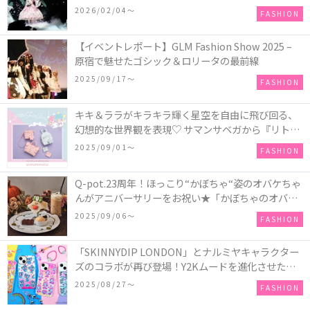
COLLECTION in TOKYO
2026/02/04〜
FASHION
【イベントレポート】GLM Fashion Show 2025 –
原宿で魅せたゴシック＆ロリータの最前線
2025/09/17〜
FASHION
キキ＆ララがキラキラ輝く星空を自由に飛び回る、
幻想的な世界観を表現♡ サマンサベガから『リトル
ツインスターズ』50周年アニバーサリーイヤー』を
2025/09/01〜
FASHION
記念したコレクションが登場
Q-pot.23周年！ほっこり“かぼちゃ“姿のオバケちゃ
んがアニバーサリーをお祝い★「かぼちゃのオバケ
ーキアクセサリー」が新発売！Q-pot CAFE.では
2025/09/06〜
FASHION
「かぼちゃのオバケーキプレート」も登場
「SKINNYDIP LONDON」とナルミヤキャラクター
ズのコラボが再び登場！Y2Kムードを進化させた新
作コレクションを発売♪
2025/08/27〜
FASHION