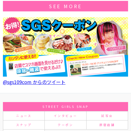
SEE MORE
@sgs109com からのツイート
STREET GIRLS SNAP
ニュース
インタビュー
試写会
スナップ
クーポン
原宿店舗