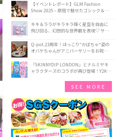
TOKYO
【イベントレポート】GLM Fashion
Show 2025 – 原宿で魅せたゴシック＆ロ
リータの最前線
キキ＆ララがキラキラ輝く星空を自由に
飛び回る、幻想的な世界観を表現♡ サマ
ンサベガから『リトルツインスターズ』
50周年アニバーサリーイヤー』を記念し
Q-pot.23周年！ほっこり“かぼちゃ“姿の
たコレクションが登場
オバケちゃんがアニバーサリーをお祝い
★「かぼちゃのオバケーキアクセサリ
ー」が新発売！Q-pot CAFE.では「かぼち
「SKINNYDIP LONDON」とナルミヤキ
ゃのオバケーキプレート」も登場
ャラクターズのコラボが再び登場！Y2Kム
ードを進化させた新作コレクションを発
売♪
SEE MORE