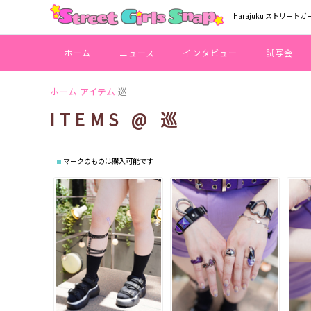
Harajuku ストリートガ
ホーム
ニュース
インタビュー
試写会
ホーム
アイテム
巡
ITEMS @ 巡
マークのものは購入可能です