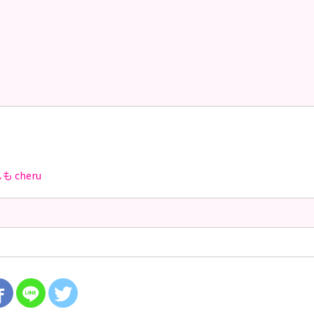
しも
cheru