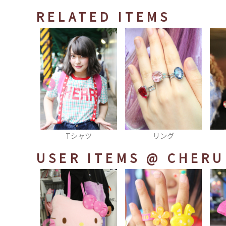
RELATED ITEMS
ャツ
リング
キョロちゃん
USER ITEMS
@ CHERU