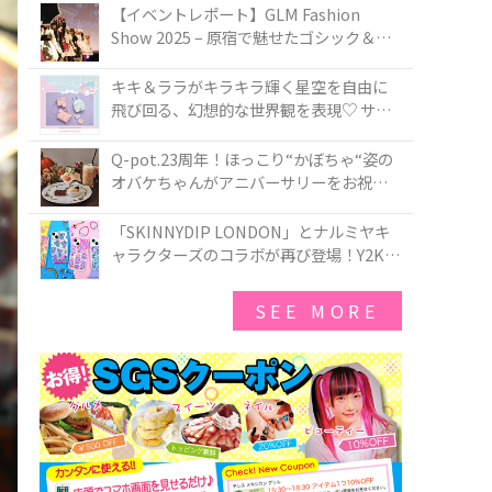
TOKYO
【イベントレポート】GLM Fashion
Show 2025 – 原宿で魅せたゴシック＆ロ
リータの最前線
キキ＆ララがキラキラ輝く星空を自由に
飛び回る、幻想的な世界観を表現♡ サマ
ンサベガから『リトルツインスターズ』
50周年アニバーサリーイヤー』を記念し
Q-pot.23周年！ほっこり“かぼちゃ“姿の
たコレクションが登場
オバケちゃんがアニバーサリーをお祝い
★「かぼちゃのオバケーキアクセサリ
ー」が新発売！Q-pot CAFE.では「かぼち
「SKINNYDIP LONDON」とナルミヤキ
ゃのオバケーキプレート」も登場
ャラクターズのコラボが再び登場！Y2Kム
ードを進化させた新作コレクションを発
売♪
SEE MORE