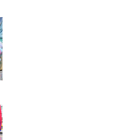
Tシャツ
リング
キョロ