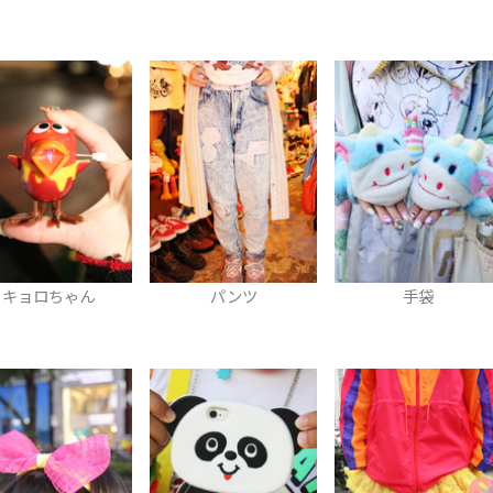
パンツ
手袋
リング（宝石）