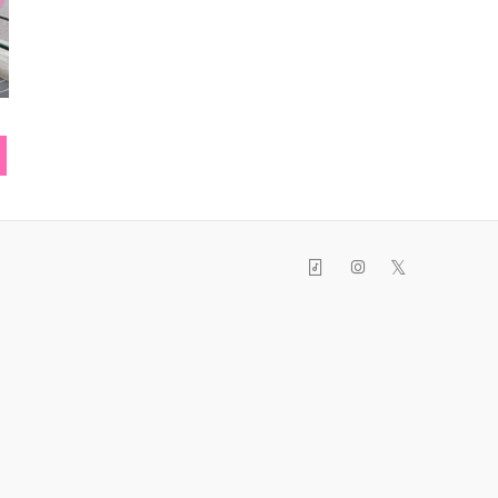
トートバッグ
リング
カチュ
𝕏