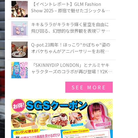
TOKYO
【イベントレポート】GLM Fashion
Show 2025 – 原宿で魅せたゴシック＆ロ
リータの最前線
キキ＆ララがキラキラ輝く星空を自由に
飛び回る、幻想的な世界観を表現♡ サマ
ンサベガから『リトルツインスターズ』
50周年アニバーサリーイヤー』を記念し
Q-pot.23周年！ほっこり“かぼちゃ“姿の
たコレクションが登場
オバケちゃんがアニバーサリーをお祝い
★「かぼちゃのオバケーキアクセサリ
ー」が新発売！Q-pot CAFE.では「かぼち
「SKINNYDIP LONDON」とナルミヤキ
ゃのオバケーキプレート」も登場
ャラクターズのコラボが再び登場！Y2Kム
ードを進化させた新作コレクションを発
売♪
SEE MORE