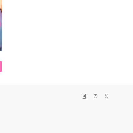
リュック
ブーツ
リン
𝕏