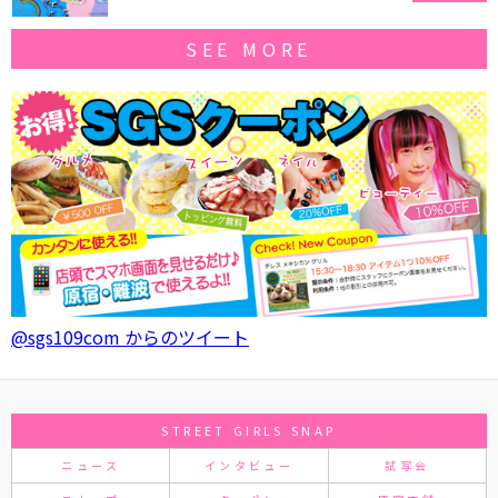
SEE MORE
@sgs109com からのツイート
STREET GIRLS SNAP
ニュース
インタビュー
試写会