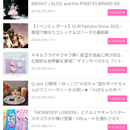
BRIGHT / ALICE and the PIRATES BRAND-NEW
COLLECTION in TOKYO
2026/02/04〜
FASHION
【イベントレポート】GLM Fashion Show 2025 –
原宿で魅せたゴシック＆ロリータの最前線
2025/09/17〜
FASHION
キキ＆ララがキラキラ輝く星空を自由に飛び回る、
幻想的な世界観を表現♡ サマンサベガから『リトル
ツインスターズ』50周年アニバーサリーイヤー』を
2025/09/01〜
FASHION
記念したコレクションが登場
Q-pot.23周年！ほっこり“かぼちゃ“姿のオバケちゃ
んがアニバーサリーをお祝い★「かぼちゃのオバケ
ーキアクセサリー」が新発売！Q-pot CAFE.では
2025/09/06〜
FASHION
「かぼちゃのオバケーキプレート」も登場
「SKINNYDIP LONDON」とナルミヤキャラクター
ズのコラボが再び登場！Y2Kムードを進化させた新
作コレクションを発売♪
2025/08/27〜
FASHION