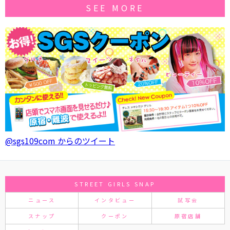
SEE MORE
@sgs109com からのツイート
STREET GIRLS SNAP
ニュース
インタビュー
試写会
スナップ
クーポン
原宿店舗