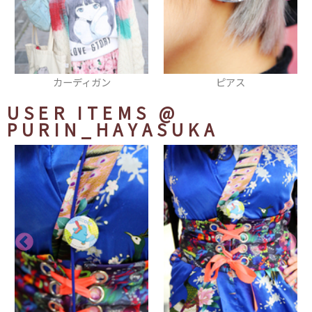
ピアス
リング
USER ITEMS
@
PURIN_HAYASUKA