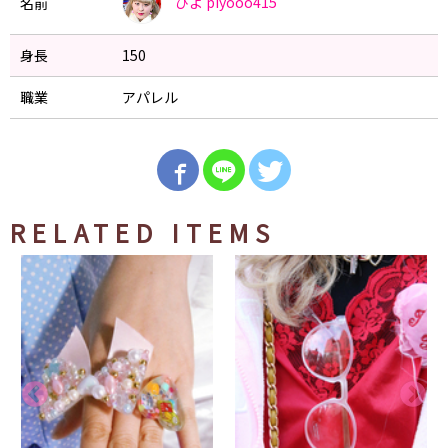
ぴよ
piyooo415
名前
身長
150
職業
アパレル
RELATED ITEMS