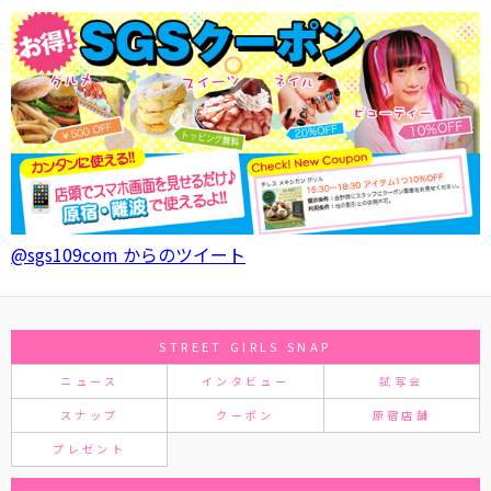
@sgs109com からのツイート
STREET GIRLS SNAP
ニュース
インタビュー
試写会
スナップ
クーポン
原宿店舗
プレゼント