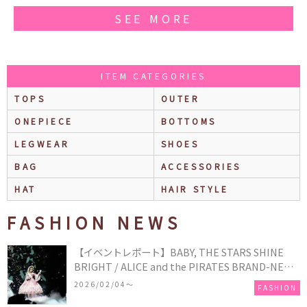
SEE MORE
ITEM CATEGORIES
TOPS
OUTER
ONEPIECE
BOTTOMS
LEGWEAR
SHOES
BAG
ACCESSORIES
HAT
HAIR STYLE
FASHION NEWS
【イベントレポート】BABY, THE STARS SHINE
BRIGHT / ALICE and the PIRATES BRAND-NEW
COLLECTION in TOKYO
2026/02/04〜
FASHION