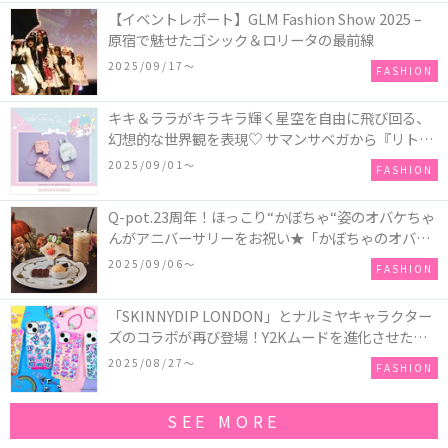
【イベントレポート】GLM Fashion Show 2025 –
原宿で魅せたゴシック＆ロリータの最前線
2025/09/17〜
FASHION
キキ＆ララがキラキラ輝く星空を自由に飛び回る、
幻想的な世界観を表現♡ サマンサベガから『リトル
ツインスターズ』50周年アニバーサリーイヤー』を
2025/09/01〜
FASHION
記念したコレクションが登場
Q-pot.23周年！ほっこり“かぼちゃ“姿のオバケちゃ
んがアニバーサリーをお祝い★「かぼちゃのオバケ
ーキアクセサリー」が新発売！Q-pot CAFE.では
2025/09/06〜
FASHION
「かぼちゃのオバケーキプレート」も登場
「SKINNYDIP LONDON」とナルミヤキャラクター
ズのコラボが再び登場！Y2Kムードを進化させた新
作コレクションを発売♪
2025/08/27〜
FASHION
SEE MORE