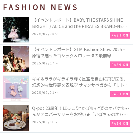
FASHION NEWS
【イベントレポート】BABY, THE STARS SHINE
BRIGHT / ALICE and the PIRATES BRAND-NEW
COLLECTION in TOKYO
2026/02/04〜
FASHION
【イベントレポート】GLM Fashion Show 2025 –
原宿で魅せたゴシック＆ロリータの最前線
2025/09/17〜
FASHION
キキ＆ララがキラキラ輝く星空を自由に飛び回る、
幻想的な世界観を表現♡ サマンサベガから『リトル
ツインスターズ』50周年アニバーサリーイヤー』を
2025/09/01〜
FASHION
記念したコレクションが登場
Q-pot.23周年！ほっこり“かぼちゃ“姿のオバケちゃ
んがアニバーサリーをお祝い★「かぼちゃのオバケ
ーキアクセサリー」が新発売！Q-pot CAFE.では
2025/09/06〜
FASHION
「かぼちゃのオバケーキプレート」も登場