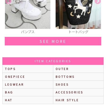
ス
トートバッグ
スマホカバー(ステッ
SEE MORE
ITEM CATEGORIES
TOPS
OUTER
ONEPIECE
BOTTOMS
LEGWEAR
SHOES
BAG
ACCESSORIES
HAT
HAIR STYLE