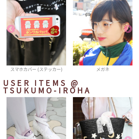
カー)
メガネ
ピアス
USER ITEMS
@
TSUKUMO-IROHA