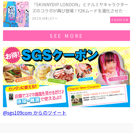
「SKINNYDIP LONDON」とナルミヤキャラクター
ズのコラボが再び登場！Y2Kムードを進化させた新
作コレクションを発売♪
2025/08/27〜
FASHION
SEE MORE
@sgs109com からのツイート