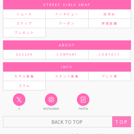
STREET GIRLS SNAP
ニュース
インタビュー
試写会
スナップ
クーポン
原宿店舗
プレゼント
ABOUT
SGS109
COMPANY
CONTACT
INFO
モデル募集
スタッフ募集
プレス様
コラム
𝕏
𝕏
INSTAGRAM
TIKTOK
TOP
BACK TO TOP