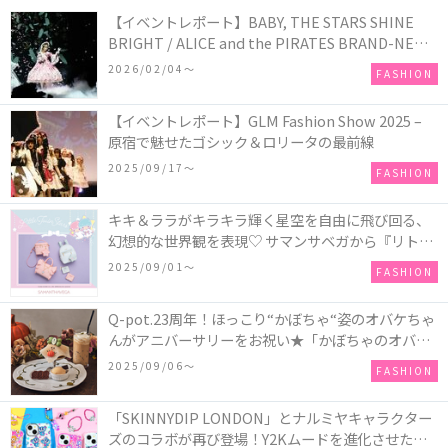
【イベントレポート】BABY, THE STARS SHINE
BRIGHT / ALICE and the PIRATES BRAND-NEW
COLLECTION in TOKYO
2026/02/04〜
FASHION
【イベントレポート】GLM Fashion Show 2025 –
原宿で魅せたゴシック＆ロリータの最前線
2025/09/17〜
FASHION
キキ＆ララがキラキラ輝く星空を自由に飛び回る、
幻想的な世界観を表現♡ サマンサベガから『リトル
ツインスターズ』50周年アニバーサリーイヤー』を
2025/09/01〜
FASHION
記念したコレクションが登場
Q-pot.23周年！ほっこり“かぼちゃ“姿のオバケちゃ
んがアニバーサリーをお祝い★「かぼちゃのオバケ
ーキアクセサリー」が新発売！Q-pot CAFE.では
2025/09/06〜
FASHION
「かぼちゃのオバケーキプレート」も登場
「SKINNYDIP LONDON」とナルミヤキャラクター
ズのコラボが再び登場！Y2Kムードを進化させた新