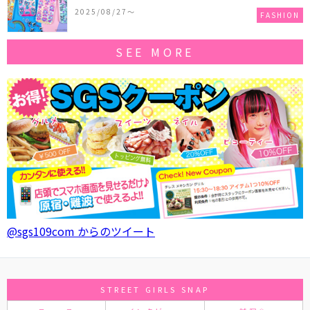
作コレクションを発売♪
2025/08/27〜
FASHION
SEE MORE
@sgs109com からのツイート
STREET GIRLS SNAP