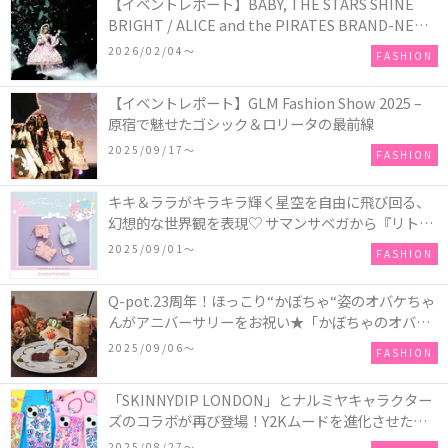
【イベントレポート】BABY, THE STARS SHINE
BRIGHT / ALICE and the PIRATES BRAND-NEW
COLLECTION in TOKYO
2026/02/04〜
FASHION
【イベントレポート】GLM Fashion Show 2025 –
原宿で魅せたゴシック＆ロリータの最前線
2025/09/17〜
FASHION
キキ＆ララがキラキラ輝く星空を自由に飛び回る、
幻想的な世界観を表現♡ サマンサベガから『リトル
ツインスターズ』50周年アニバーサリーイヤー』を
2025/09/01〜
FASHION
記念したコレクションが登場
Q-pot.23周年！ほっこり“かぼちゃ“姿のオバケちゃ
んがアニバーサリーをお祝い★「かぼちゃのオバケ
ーキアクセサリー」が新発売！Q-pot CAFE.では
2025/09/06〜
FASHION
「かぼちゃのオバケーキプレート」も登場
「SKINNYDIP LONDON」とナルミヤキャラクター
ズのコラボが再び登場！Y2Kムードを進化させた新
作コレクションを発売♪
2025/08/27〜