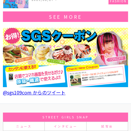
FASHION
SEE MORE
@sgs109com からのツイート
STREET GIRLS SNAP
ニュース
インタビュー
試写会