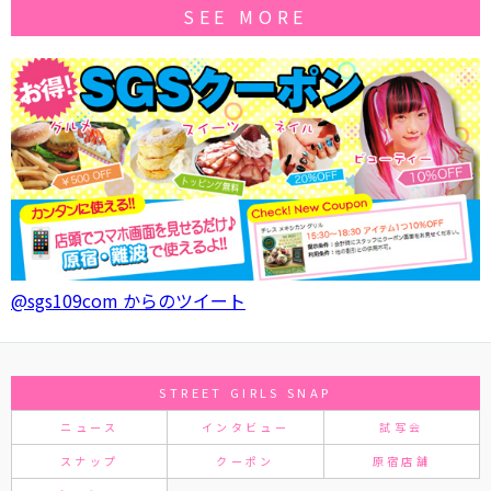
SEE MORE
@sgs109com からのツイート
STREET GIRLS SNAP
ニュース
インタビュー
試写会
スナップ
クーポン
原宿店舗