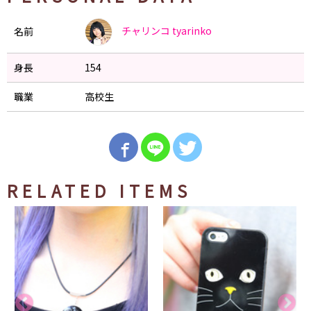
チャリンコ
tyarinko
名前
身長
154
職業
高校生
RELATED ITEMS