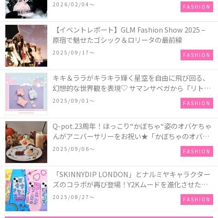
COLLECTION in TOKYO
2026/02/04〜
FASHION
【イベントレポート】GLM Fashion Show 2025 –
原宿で魅せたゴシック＆ロリータの最前線
2025/09/17〜
FASHION
キキ＆ララがキラキラ輝く星空を自由に飛び回る、
幻想的な世界観を表現♡ サマンサベガから『リトル
ツインスターズ』50周年アニバーサリーイヤー』を
2025/09/01〜
FASHION
記念したコレクションが登場
Q-pot.23周年！ほっこり“かぼちゃ“姿のオバケちゃ
んがアニバーサリーをお祝い★「かぼちゃのオバケ
ーキアクセサリー」が新発売！Q-pot CAFE.では
2025/09/06〜
FASHION
「かぼちゃのオバケーキプレート」も登場
「SKINNYDIP LONDON」とナルミヤキャラクター
ズのコラボが再び登場！Y2Kムードを進化させた新
作コレクションを発売♪
2025/08/27〜
FASHION