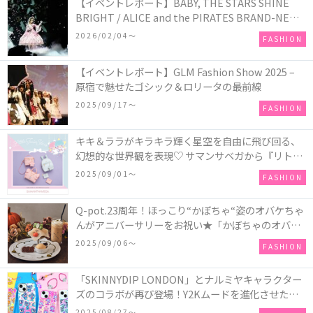
【イベントレポート】BABY, THE STARS SHINE
BRIGHT / ALICE and the PIRATES BRAND-NEW
COLLECTION in TOKYO
2026/02/04〜
FASHION
【イベントレポート】GLM Fashion Show 2025 –
原宿で魅せたゴシック＆ロリータの最前線
2025/09/17〜
FASHION
キキ＆ララがキラキラ輝く星空を自由に飛び回る、
幻想的な世界観を表現♡ サマンサベガから『リトル
ツインスターズ』50周年アニバーサリーイヤー』を
2025/09/01〜
FASHION
記念したコレクションが登場
Q-pot.23周年！ほっこり“かぼちゃ“姿のオバケちゃ
んがアニバーサリーをお祝い★「かぼちゃのオバケ
ーキアクセサリー」が新発売！Q-pot CAFE.では
2025/09/06〜
FASHION
「かぼちゃのオバケーキプレート」も登場
「SKINNYDIP LONDON」とナルミヤキャラクター
ズのコラボが再び登場！Y2Kムードを進化させた新
作コレクションを発売♪
2025/08/27〜