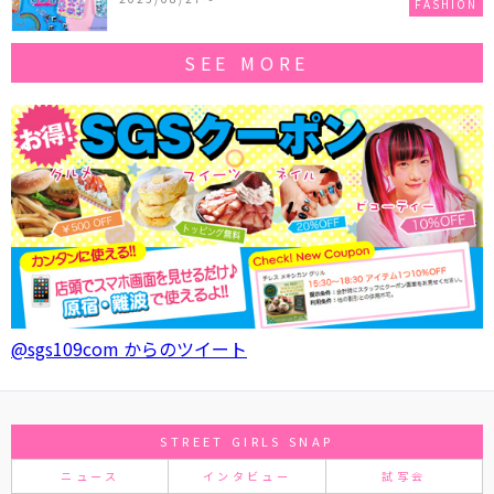
FASHION
SEE MORE
@sgs109com からのツイート
STREET GIRLS SNAP
ニュース
インタビュー
試写会