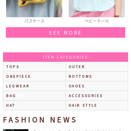
ベビードール
厚底シューズ
SEE MORE
ITEM CATEGORIES
TOPS
OUTER
ONEPIECE
BOTTOMS
LEGWEAR
SHOES
BAG
ACCESSORIES
HAT
HAIR STYLE
FASHION NEWS