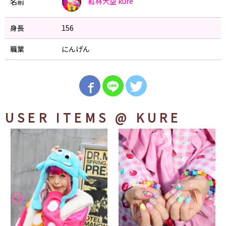
紅林大空
kure
名前
身長
156
職業
にんげん
USER ITEMS
@ KURE