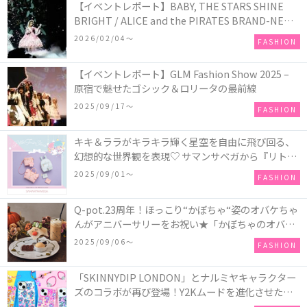
【イベントレポート】BABY, THE STARS SHINE
BRIGHT / ALICE and the PIRATES BRAND-NEW
COLLECTION in TOKYO
2026/02/04〜
FASHION
【イベントレポート】GLM Fashion Show 2025 –
原宿で魅せたゴシック＆ロリータの最前線
2025/09/17〜
FASHION
キキ＆ララがキラキラ輝く星空を自由に飛び回る、
幻想的な世界観を表現♡ サマンサベガから『リトル
ツインスターズ』50周年アニバーサリーイヤー』を
2025/09/01〜
FASHION
記念したコレクションが登場
Q-pot.23周年！ほっこり“かぼちゃ“姿のオバケちゃ
んがアニバーサリーをお祝い★「かぼちゃのオバケ
ーキアクセサリー」が新発売！Q-pot CAFE.では
2025/09/06〜
FASHION
「かぼちゃのオバケーキプレート」も登場
「SKINNYDIP LONDON」とナルミヤキャラクター
ズのコラボが再び登場！Y2Kムードを進化させた新
作コレクションを発売♪