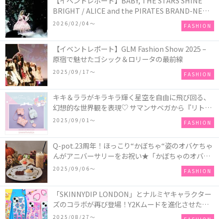
【イベントレポート】BABY, THE STARS SHINE
BRIGHT / ALICE and the PIRATES BRAND-NEW
COLLECTION in TOKYO
2026/02/04〜
FASHION
【イベントレポート】GLM Fashion Show 2025 –
原宿で魅せたゴシック＆ロリータの最前線
2025/09/17〜
FASHION
キキ＆ララがキラキラ輝く星空を自由に飛び回る、
幻想的な世界観を表現♡ サマンサベガから『リトル
ツインスターズ』50周年アニバーサリーイヤー』を
2025/09/01〜
FASHION
記念したコレクションが登場
Q-pot.23周年！ほっこり“かぼちゃ“姿のオバケちゃ
んがアニバーサリーをお祝い★「かぼちゃのオバケ
ーキアクセサリー」が新発売！Q-pot CAFE.では
2025/09/06〜
FASHION
「かぼちゃのオバケーキプレート」も登場
「SKINNYDIP LONDON」とナルミヤキャラクター
ズのコラボが再び登場！Y2Kムードを進化させた新
作コレクションを発売♪
2025/08/27〜