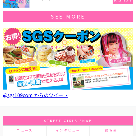
FASHION
SEE MORE
@sgs109com からのツイート
STREET GIRLS SNAP
ニュース
インタビュー
試写会