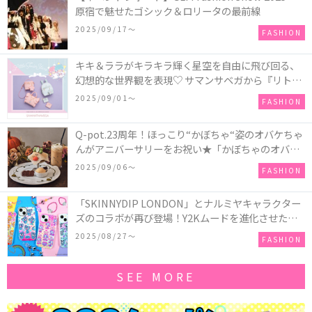
原宿で魅せたゴシック＆ロリータの最前線
2025/09/17〜
FASHION
キキ＆ララがキラキラ輝く星空を自由に飛び回る、
幻想的な世界観を表現♡ サマンサベガから『リトル
ツインスターズ』50周年アニバーサリーイヤー』を
2025/09/01〜
FASHION
記念したコレクションが登場
Q-pot.23周年！ほっこり“かぼちゃ“姿のオバケちゃ
んがアニバーサリーをお祝い★「かぼちゃのオバケ
ーキアクセサリー」が新発売！Q-pot CAFE.では
2025/09/06〜
FASHION
「かぼちゃのオバケーキプレート」も登場
「SKINNYDIP LONDON」とナルミヤキャラクター
ズのコラボが再び登場！Y2Kムードを進化させた新
作コレクションを発売♪
2025/08/27〜
FASHION
SEE MORE