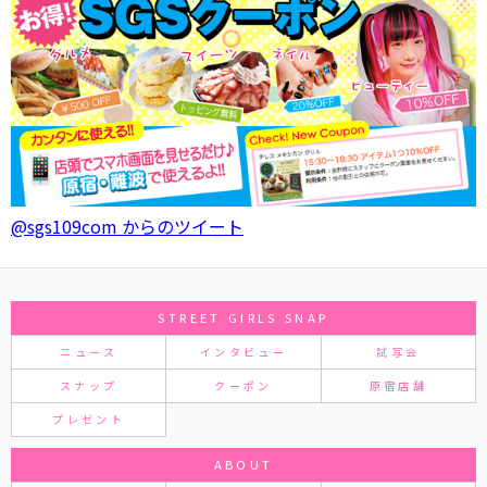
@sgs109com からのツイート
STREET GIRLS SNAP
ニュース
インタビュー
試写会
スナップ
クーポン
原宿店舗
プレゼント
ABOUT