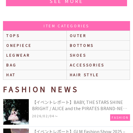
SEE MORE
ITEM CATEGORIES
TOPS
OUTER
ONEPIECE
BOTTOMS
LEGWEAR
SHOES
BAG
ACCESSORIES
HAT
HAIR STYLE
FASHION NEWS
【イベントレポート】BABY, THE STARS SHINE
BRIGHT / ALICE and the PIRATES BRAND-NEW
COLLECTION in TOKYO
2026/02/04〜
FASHION
【イベントレポート】GLM Fashion Show 2025 –