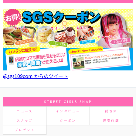
@sgs109com からのツイート
STREET GIRLS SNAP
ニュース
インタビュー
試写会
スナップ
クーポン
原宿店舗
プレゼント