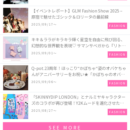
【イベントレポート】GLM Fashion Show 2025 –
原宿で魅せたゴシック＆ロリータの最前線
2025/09/17〜
FASHION
キキ＆ララがキラキラ輝く星空を自由に飛び回る、
幻想的な世界観を表現♡ サマンサベガから『リトル
ツインスターズ』50周年アニバーサリーイヤー』を
2025/09/01〜
FASHION
記念したコレクションが登場
Q-pot.23周年！ほっこり“かぼちゃ“姿のオバケちゃ
んがアニバーサリーをお祝い★「かぼちゃのオバケ
ーキアクセサリー」が新発売！Q-pot CAFE.では
2025/09/06〜
FASHION
「かぼちゃのオバケーキプレート」も登場
「SKINNYDIP LONDON」とナルミヤキャラクター
ズのコラボが再び登場！Y2Kムードを進化させた新
作コレクションを発売♪
2025/08/27〜
FASHION
SEE MORE