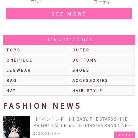
ブーティ
ネックレス
SEE MORE
ITEM CATEGORIES
TOPS
OUTER
ONEPIECE
BOTTOMS
LEGWEAR
SHOES
BAG
ACCESSORIES
HAT
HAIR STYLE
FASHION NEWS
【イベントレポート】BABY, THE STARS SHINE
BRIGHT / ALICE and the PIRATES BRAND-NEW
COLLECTION in TOKYO
2026/02/04〜
FASHION