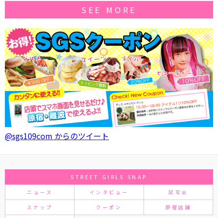
SEE MORE
@sgs109com からのツイート
STREET GIRLS SNAP
ニュース
インタビュー
試写会
スナップ
クーポン
原宿店舗