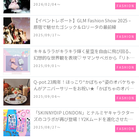
COLLECTION in TOKYO
2026/02/04〜
FASHION
【イベントレポート】GLM Fashion Show 2025 –
原宿で魅せたゴシック＆ロリータの最前線
2025/09/17〜
FASHION
キキ＆ララがキラキラ輝く星空を自由に飛び回る、
幻想的な世界観を表現♡ サマンサベガから『リトル
ツインスターズ』50周年アニバーサリーイヤー』を
2025/09/01〜
FASHION
記念したコレクションが登場
Q-pot.23周年！ほっこり“かぼちゃ“姿のオバケちゃ
んがアニバーサリーをお祝い★「かぼちゃのオバケ
ーキアクセサリー」が新発売！Q-pot CAFE.では
2025/09/06〜
FASHION
「かぼちゃのオバケーキプレート」も登場
「SKINNYDIP LONDON」とナルミヤキャラクター
ズのコラボが再び登場！Y2Kムードを進化させた新
作コレクションを発売♪
2025/08/27〜
FASHION