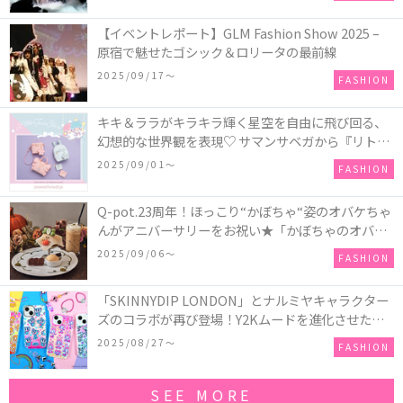
【イベントレポート】GLM Fashion Show 2025 –
原宿で魅せたゴシック＆ロリータの最前線
2025/09/17〜
FASHION
キキ＆ララがキラキラ輝く星空を自由に飛び回る、
幻想的な世界観を表現♡ サマンサベガから『リトル
ツインスターズ』50周年アニバーサリーイヤー』を
2025/09/01〜
FASHION
記念したコレクションが登場
Q-pot.23周年！ほっこり“かぼちゃ“姿のオバケちゃ
んがアニバーサリーをお祝い★「かぼちゃのオバケ
ーキアクセサリー」が新発売！Q-pot CAFE.では
2025/09/06〜
FASHION
「かぼちゃのオバケーキプレート」も登場
「SKINNYDIP LONDON」とナルミヤキャラクター
ズのコラボが再び登場！Y2Kムードを進化させた新
作コレクションを発売♪
2025/08/27〜
FASHION
SEE MORE