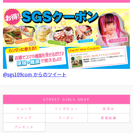
@sgs109com からのツイート
STREET GIRLS SNAP
ニュース
インタビュー
試写会
スナップ
クーポン
原宿店舗
プレゼント