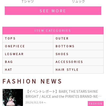
リュック
クマ
SEE MORE
ITEM CATEGORIES
TOPS
OUTER
ONEPIECE
BOTTOMS
LEGWEAR
SHOES
BAG
ACCESSORIES
HAT
HAIR STYLE
FASHION NEWS
【イベントレポート】BABY, THE STARS SHINE
BRIGHT / ALICE and the PIRATES BRAND-NEW
COLLECTION in TOKYO
2026/02/04〜
FASHION