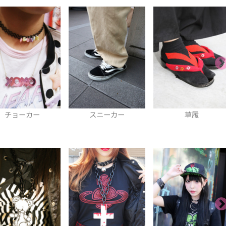
ー
スニーカー
草履