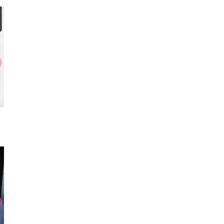
帽子
パンプス
厚底サンダル