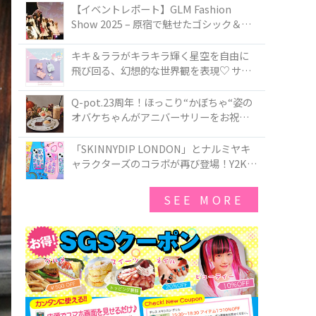
TOKYO
【イベントレポート】GLM Fashion
Show 2025 – 原宿で魅せたゴシック＆ロ
リータの最前線
キキ＆ララがキラキラ輝く星空を自由に
飛び回る、幻想的な世界観を表現♡ サマ
ンサベガから『リトルツインスターズ』
50周年アニバーサリーイヤー』を記念し
Q-pot.23周年！ほっこり“かぼちゃ“姿の
たコレクションが登場
オバケちゃんがアニバーサリーをお祝い
★「かぼちゃのオバケーキアクセサリ
ー」が新発売！Q-pot CAFE.では「かぼち
「SKINNYDIP LONDON」とナルミヤキ
ゃのオバケーキプレート」も登場
ャラクターズのコラボが再び登場！Y2Kム
ードを進化させた新作コレクションを発
売♪
SEE MORE