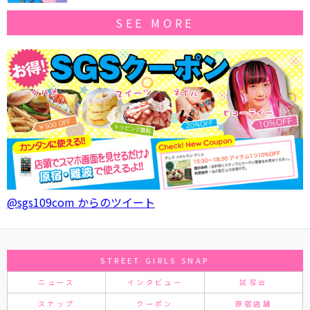
SEE MORE
@sgs109com からのツイート
STREET GIRLS SNAP
ニュース
インタビュー
試写会
スナップ
クーポン
原宿店舗