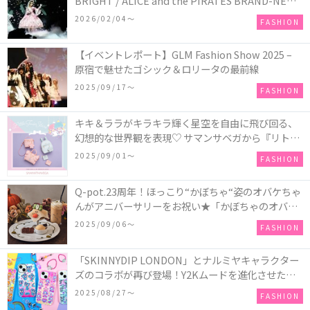
BRIGHT / ALICE and the PIRATES BRAND-NEW
COLLECTION in TOKYO
2026/02/04〜
FASHION
【イベントレポート】GLM Fashion Show 2025 –
原宿で魅せたゴシック＆ロリータの最前線
2025/09/17〜
FASHION
キキ＆ララがキラキラ輝く星空を自由に飛び回る、
幻想的な世界観を表現♡ サマンサベガから『リトル
ツインスターズ』50周年アニバーサリーイヤー』を
2025/09/01〜
FASHION
記念したコレクションが登場
Q-pot.23周年！ほっこり“かぼちゃ“姿のオバケちゃ
んがアニバーサリーをお祝い★「かぼちゃのオバケ
ーキアクセサリー」が新発売！Q-pot CAFE.では
2025/09/06〜
FASHION
「かぼちゃのオバケーキプレート」も登場
「SKINNYDIP LONDON」とナルミヤキャラクター
ズのコラボが再び登場！Y2Kムードを進化させた新
作コレクションを発売♪
2025/08/27〜
FASHION