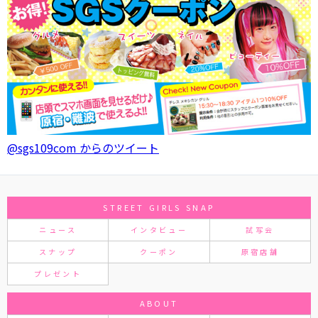
@sgs109com からのツイート
STREET GIRLS SNAP
ニュース
インタビュー
試写会
スナップ
クーポン
原宿店舗
プレゼント
ABOUT