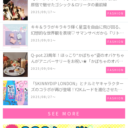
原宿で魅せたゴシック＆ロリータの最前線
2025/09/17〜
FASHION
キキ＆ララがキラキラ輝く星空を自由に飛び回る、
幻想的な世界観を表現♡ サマンサベガから『リトル
ツインスターズ』50周年アニバーサリーイヤー』を
2025/09/01〜
FASHION
記念したコレクションが登場
Q-pot.23周年！ほっこり“かぼちゃ“姿のオバケちゃ
んがアニバーサリーをお祝い★「かぼちゃのオバケ
ーキアクセサリー」が新発売！Q-pot CAFE.では
2025/09/06〜
FASHION
「かぼちゃのオバケーキプレート」も登場
「SKINNYDIP LONDON」とナルミヤキャラクター
ズのコラボが再び登場！Y2Kムードを進化させた新
作コレクションを発売♪
2025/08/27〜
FASHION
SEE MORE