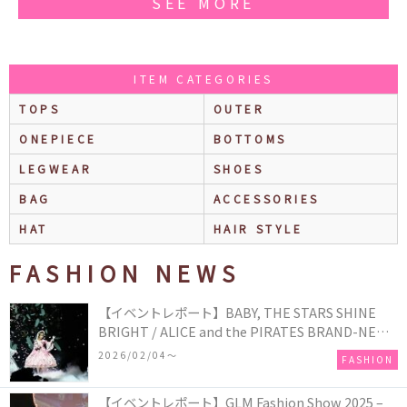
SEE MORE
ITEM CATEGORIES
TOPS
OUTER
ONEPIECE
BOTTOMS
LEGWEAR
SHOES
BAG
ACCESSORIES
HAT
HAIR STYLE
FASHION NEWS
【イベントレポート】BABY, THE STARS SHINE
BRIGHT / ALICE and the PIRATES BRAND-NEW
COLLECTION in TOKYO
2026/02/04〜
FASHION
【イベントレポート】GLM Fashion Show 2025 –