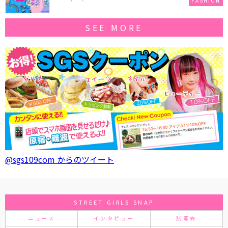
FASHION
SEE MORE
@sgs109com からのツイート
STREET GIRLS SNAP
ニュース
インタビュー
試写会