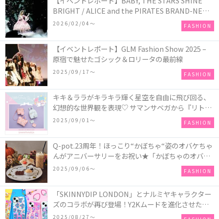
【イベントレポート】BABY, THE STARS SHINE
BRIGHT / ALICE and the PIRATES BRAND-NEW
COLLECTION in TOKYO
2026/02/04〜
FASHION
【イベントレポート】GLM Fashion Show 2025 –
原宿で魅せたゴシック＆ロリータの最前線
2025/09/17〜
FASHION
キキ＆ララがキラキラ輝く星空を自由に飛び回る、
幻想的な世界観を表現♡ サマンサベガから『リトル
ツインスターズ』50周年アニバーサリーイヤー』を
2025/09/01〜
FASHION
記念したコレクションが登場
Q-pot.23周年！ほっこり“かぼちゃ“姿のオバケちゃ
んがアニバーサリーをお祝い★「かぼちゃのオバケ
ーキアクセサリー」が新発売！Q-pot CAFE.では
2025/09/06〜
FASHION
「かぼちゃのオバケーキプレート」も登場
「SKINNYDIP LONDON」とナルミヤキャラクター
ズのコラボが再び登場！Y2Kムードを進化させた新
作コレクションを発売♪
2025/08/27〜