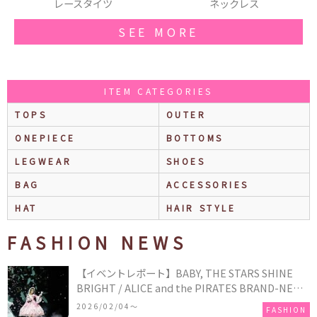
ネックレス
ワンピース
SEE MORE
ITEM CATEGORIES
TOPS
OUTER
ONEPIECE
BOTTOMS
LEGWEAR
SHOES
BAG
ACCESSORIES
HAT
HAIR STYLE
FASHION NEWS
【イベントレポート】BABY, THE STARS SHINE
BRIGHT / ALICE and the PIRATES BRAND-NEW
COLLECTION in TOKYO
2026/02/04〜
FASHION