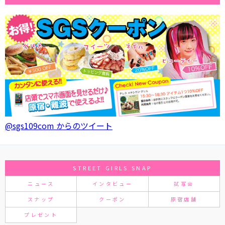
@sgs109com からのツイート
STREET GIRLS SNAP
ニュース
インタビュー
試写会
スナップ
クーポン
原宿店舗
プレゼント