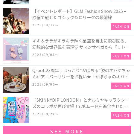
【イベントレポート】GLM Fashion Show 2025 –
原宿で魅せたゴシック＆ロリータの最前線
2025/09/17〜
FASHION
キキ＆ララがキラキラ輝く星空を自由に飛び回る、
幻想的な世界観を表現♡ サマンサベガから『リトル
ツインスターズ』50周年アニバーサリーイヤー』を
2025/09/01〜
FASHION
記念したコレクションが登場
Q-pot.23周年！ほっこり“かぼちゃ“姿のオバケちゃ
んがアニバーサリーをお祝い★「かぼちゃのオバケ
ーキアクセサリー」が新発売！Q-pot CAFE.では
2025/09/06〜
FASHION
「かぼちゃのオバケーキプレート」も登場
「SKINNYDIP LONDON」とナルミヤキャラクター
ズのコラボが再び登場！Y2Kムードを進化させた新
作コレクションを発売♪
2025/08/27〜
FASHION
SEE MORE