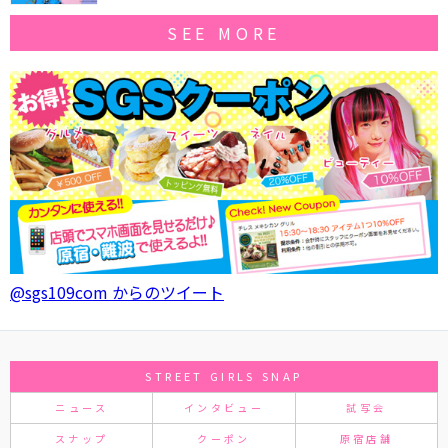
SEE MORE
@sgs109com からのツイート
STREET GIRLS SNAP
ニュース
インタビュー
試写会
スナップ
クーポン
原宿店舗