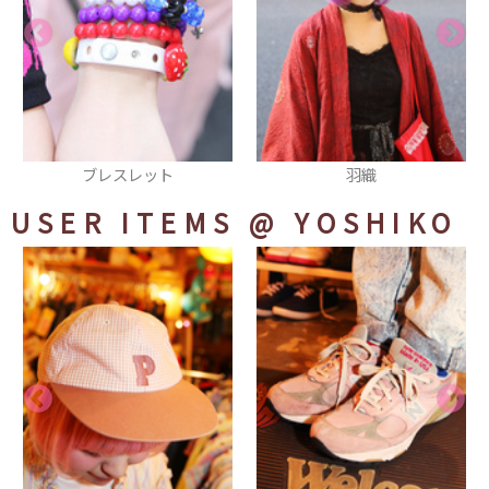
羽織
エプロン
USER ITEMS
@ YOSHIKO