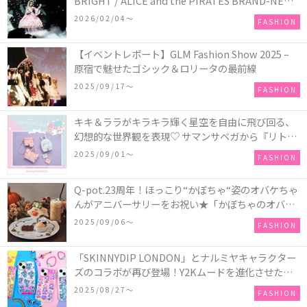
BRIGHT / ALICE and the PIRATES BRAND-NEW
COLLECTION in TOKYO
2026/02/04〜
FASHION
【イベントレポート】GLM Fashion Show 2025 –
原宿で魅せたゴシック＆ロリータの最前線
2025/09/17〜
FASHION
キキ＆ララがキラキラ輝く星空を自由に飛び回る、
幻想的な世界観を表現♡ サマンサベガから『リトル
ツインスターズ』50周年アニバーサリーイヤー』を
2025/09/01〜
FASHION
記念したコレクションが登場
Q-pot.23周年！ほっこり“かぼちゃ“姿のオバケちゃ
んがアニバーサリーをお祝い★「かぼちゃのオバケ
ーキアクセサリー」が新発売！Q-pot CAFE.では
2025/09/06〜
FASHION
「かぼちゃのオバケーキプレート」も登場
「SKINNYDIP LONDON」とナルミヤキャラクター
ズのコラボが再び登場！Y2Kムードを進化させた新
作コレクションを発売♪
2025/08/27〜
FASHION