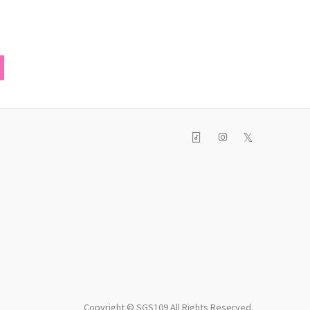
𝕏
Copyright © SGS109 All Rights Reserved.