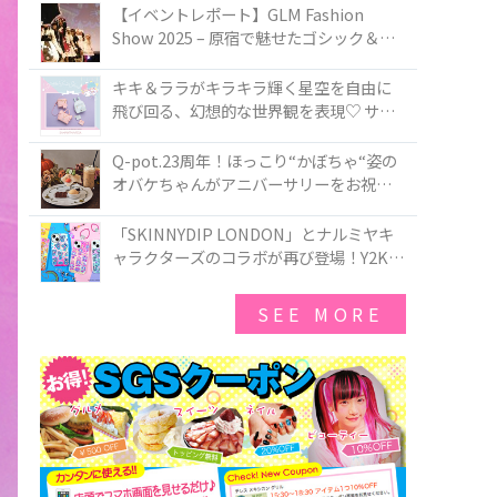
TOKYO
【イベントレポート】GLM Fashion
Show 2025 – 原宿で魅せたゴシック＆ロ
リータの最前線
キキ＆ララがキラキラ輝く星空を自由に
飛び回る、幻想的な世界観を表現♡ サマ
ンサベガから『リトルツインスターズ』
50周年アニバーサリーイヤー』を記念し
Q-pot.23周年！ほっこり“かぼちゃ“姿の
たコレクションが登場
オバケちゃんがアニバーサリーをお祝い
★「かぼちゃのオバケーキアクセサリ
ー」が新発売！Q-pot CAFE.では「かぼち
「SKINNYDIP LONDON」とナルミヤキ
ゃのオバケーキプレート」も登場
ャラクターズのコラボが再び登場！Y2Kム
ードを進化させた新作コレクションを発
売♪
SEE MORE