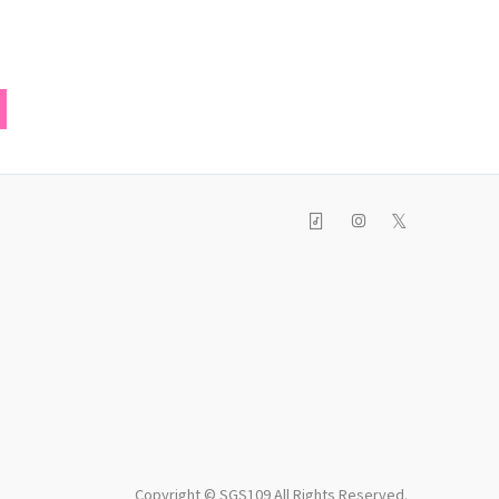
𝕏
Copyright © SGS109 All Rights Reserved.