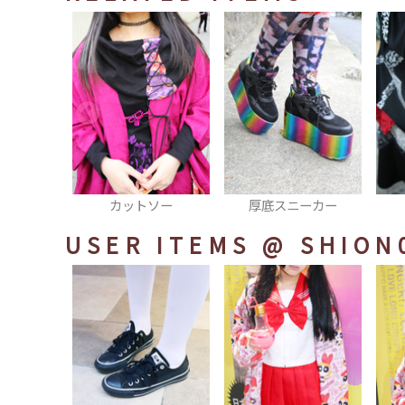
ン
カットソー
厚底スニーカー
USER ITEMS
@ SHION