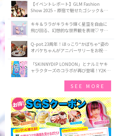
TOKYO
【イベントレポート】GLM Fashion
Show 2025 – 原宿で魅せたゴシック＆ロ
リータの最前線
キキ＆ララがキラキラ輝く星空を自由に
飛び回る、幻想的な世界観を表現♡ サマ
ンサベガから『リトルツインスターズ』
50周年アニバーサリーイヤー』を記念し
Q-pot.23周年！ほっこり“かぼちゃ“姿の
たコレクションが登場
オバケちゃんがアニバーサリーをお祝い
★「かぼちゃのオバケーキアクセサリ
ー」が新発売！Q-pot CAFE.では「かぼち
「SKINNYDIP LONDON」とナルミヤキ
ゃのオバケーキプレート」も登場
ャラクターズのコラボが再び登場！Y2Kム
ードを進化させた新作コレクションを発
売♪
SEE MORE