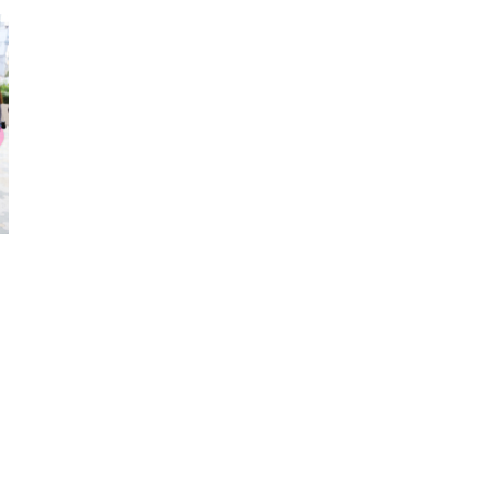
リボン
カットソー
厚底スニ