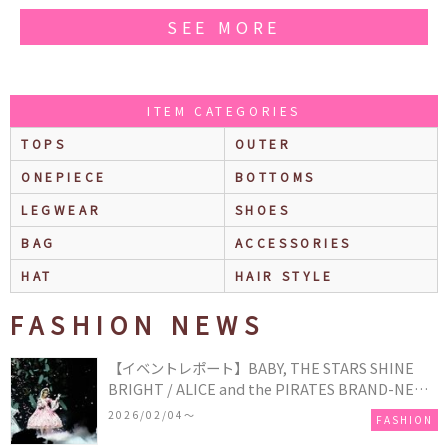
SEE MORE
ITEM CATEGORIES
TOPS
OUTER
ONEPIECE
BOTTOMS
LEGWEAR
SHOES
BAG
ACCESSORIES
HAT
HAIR STYLE
FASHION NEWS
【イベントレポート】BABY, THE STARS SHINE
BRIGHT / ALICE and the PIRATES BRAND-NEW
COLLECTION in TOKYO
2026/02/04〜
FASHION