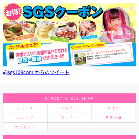
@sgs109com からのツイート
STREET GIRLS SNAP
ニュース
インタビュー
試写会
スナップ
クーポン
原宿店舗
プレゼント