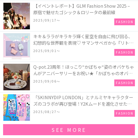
【イベントレポート】GLM Fashion Show 2025 –
原宿で魅せたゴシック＆ロリータの最前線
2025/09/17〜
FASHION
キキ＆ララがキラキラ輝く星空を自由に飛び回る、
幻想的な世界観を表現♡ サマンサベガから『リトル
ツインスターズ』50周年アニバーサリーイヤー』を
2025/09/01〜
FASHION
記念したコレクションが登場
Q-pot.23周年！ほっこり“かぼちゃ“姿のオバケちゃ
んがアニバーサリーをお祝い★「かぼちゃのオバケ
ーキアクセサリー」が新発売！Q-pot CAFE.では
2025/09/06〜
FASHION
「かぼちゃのオバケーキプレート」も登場
「SKINNYDIP LONDON」とナルミヤキャラクター
ズのコラボが再び登場！Y2Kムードを進化させた新
作コレクションを発売♪
2025/08/27〜
FASHION
SEE MORE