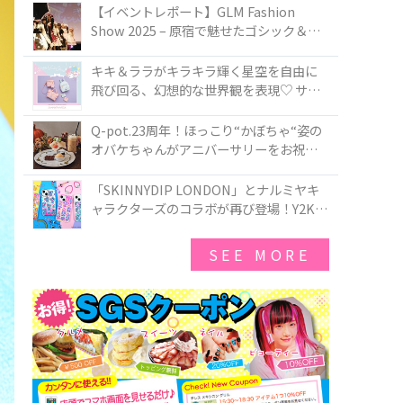
TOKYO
【イベントレポート】GLM Fashion
Show 2025 – 原宿で魅せたゴシック＆ロ
リータの最前線
キキ＆ララがキラキラ輝く星空を自由に
飛び回る、幻想的な世界観を表現♡ サマ
ンサベガから『リトルツインスターズ』
50周年アニバーサリーイヤー』を記念し
Q-pot.23周年！ほっこり“かぼちゃ“姿の
たコレクションが登場
オバケちゃんがアニバーサリーをお祝い
★「かぼちゃのオバケーキアクセサリ
ー」が新発売！Q-pot CAFE.では「かぼち
「SKINNYDIP LONDON」とナルミヤキ
ゃのオバケーキプレート」も登場
ャラクターズのコラボが再び登場！Y2Kム
ードを進化させた新作コレクションを発
売♪
SEE MORE