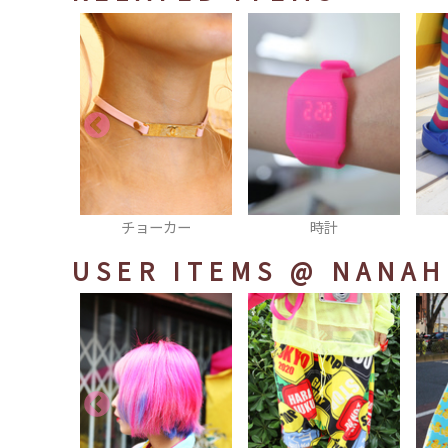
カー
時計
サンダル
USER ITEMS
@ NANAH