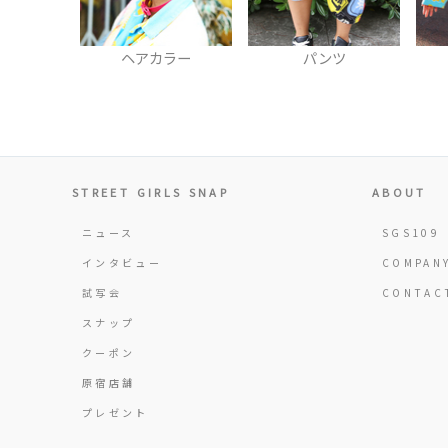
ラー
パンツ
シャツ
STREET GIRLS SNAP
ABOUT
ニュース
SGS109
インタビュー
COMPAN
試写会
CONTAC
スナップ
クーポン
原宿店舗
プレゼント