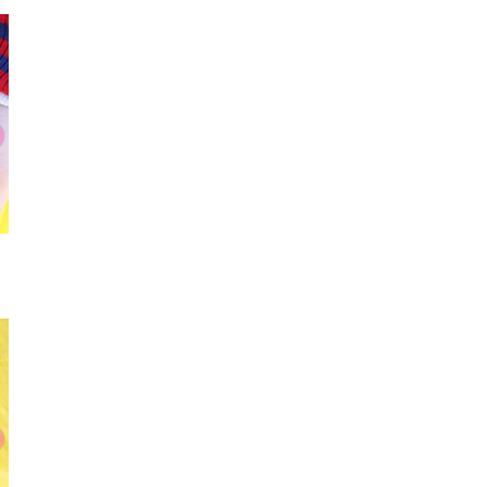
チョーカー
時計
サン