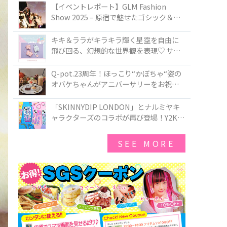
TOKYO
【イベントレポート】GLM Fashion
Show 2025 – 原宿で魅せたゴシック＆ロ
リータの最前線
キキ＆ララがキラキラ輝く星空を自由に
飛び回る、幻想的な世界観を表現♡ サマ
ンサベガから『リトルツインスターズ』
50周年アニバーサリーイヤー』を記念し
Q-pot.23周年！ほっこり“かぼちゃ“姿の
たコレクションが登場
オバケちゃんがアニバーサリーをお祝い
★「かぼちゃのオバケーキアクセサリ
ー」が新発売！Q-pot CAFE.では「かぼち
「SKINNYDIP LONDON」とナルミヤキ
ゃのオバケーキプレート」も登場
ャラクターズのコラボが再び登場！Y2Kム
ードを進化させた新作コレクションを発
売♪
SEE MORE