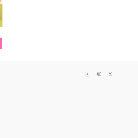
ベルト
バレッタ
バンド(
𝕏