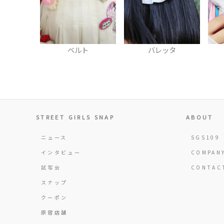
ト
バレッタ
バンド(首)
STREET GIRLS SNAP
ABOUT
ニュース
SGS109
インタビュー
COMPAN
試写会
CONTAC
スナップ
クーポン
原宿店舗