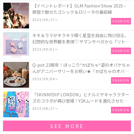
【イベントレポート】GLM Fashion Show 2025 –
原宿で魅せたゴシック＆ロリータの最前線
2025/09/17〜
FASHION
キキ＆ララがキラキラ輝く星空を自由に飛び回る、
幻想的な世界観を表現♡ サマンサベガから『リトル
ツインスターズ』50周年アニバーサリーイヤー』を
2025/09/01〜
FASHION
記念したコレクションが登場
Q-pot.23周年！ほっこり“かぼちゃ“姿のオバケちゃ
んがアニバーサリーをお祝い★「かぼちゃのオバケ
ーキアクセサリー」が新発売！Q-pot CAFE.では
2025/09/06〜
FASHION
「かぼちゃのオバケーキプレート」も登場
「SKINNYDIP LONDON」とナルミヤキャラクター
ズのコラボが再び登場！Y2Kムードを進化させた新
作コレクションを発売♪
2025/08/27〜
FASHION
SEE MORE