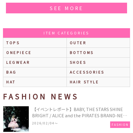
SEE MORE
ITEM CATEGORIES
TOPS
OUTER
ONEPIECE
BOTTOMS
LEGWEAR
SHOES
BAG
ACCESSORIES
HAT
HAIR STYLE
FASHION NEWS
【イベントレポート】BABY, THE STARS SHINE
BRIGHT / ALICE and the PIRATES BRAND-NEW
COLLECTION in TOKYO
2026/02/04〜
FASHION