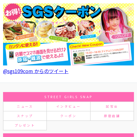
@sgs109com からのツイート
STREET GIRLS SNAP
ニュース
インタビュー
試写会
スナップ
クーポン
原宿店舗
プレゼント