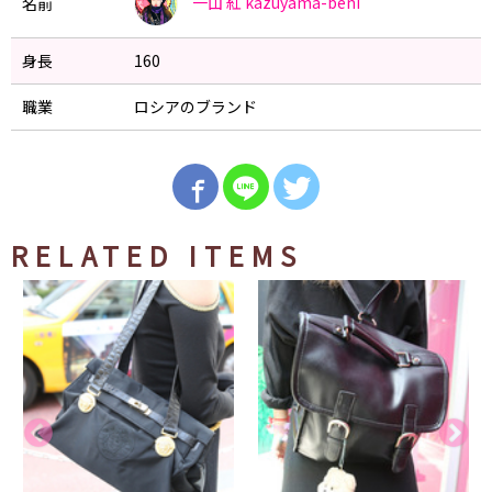
一山 紅
kazuyama-beni
名前
身長
160
職業
ロシアのブランド
RELATED ITEMS