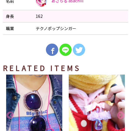
あさちる
asachill
名前
身長
162
職業
テクノポップシンガー
RELATED ITEMS