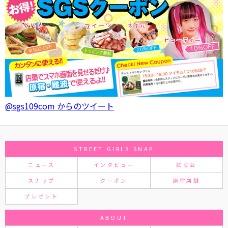
@sgs109com からのツイート
STREET GIRLS SNAP
ニュース
インタビュー
試写会
スナップ
クーポン
原宿店舗
プレゼント
ABOUT