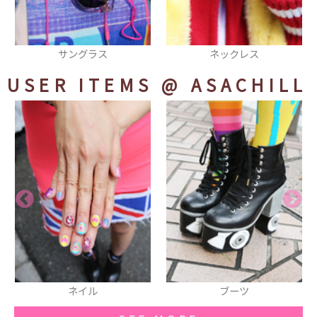
ネックレス
缶バッヂ
USER ITEMS
@ ASACHILL
ブーツ
sretsis