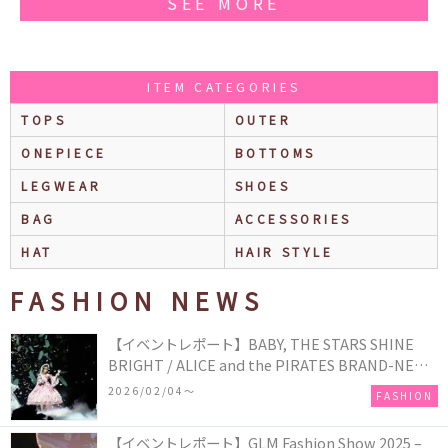
SEE MORE
ITEM CATEGORIES
TOPS
OUTER
ONEPIECE
BOTTOMS
LEGWEAR
SHOES
BAG
ACCESSORIES
HAT
HAIR STYLE
FASHION NEWS
【イベントレポート】BABY, THE STARS SHINE
BRIGHT / ALICE and the PIRATES BRAND-NEW
COLLECTION in TOKYO
2026/02/04〜
FASHION
【イベントレポート】GLM Fashion Show 2025 –