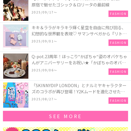
原宿で魅せたゴシック＆ロリータの最前線
2025/09/17〜
FASHION
キキ＆ララがキラキラ輝く星空を自由に飛び回る、
幻想的な世界観を表現♡ サマンサベガから『リトル
ツインスターズ』50周年アニバーサリーイヤー』を
2025/09/01〜
FASHION
記念したコレクションが登場
Q-pot.23周年！ほっこり“かぼちゃ“姿のオバケちゃ
んがアニバーサリーをお祝い★「かぼちゃのオバケ
ーキアクセサリー」が新発売！Q-pot CAFE.では
2025/09/06〜
FASHION
「かぼちゃのオバケーキプレート」も登場
「SKINNYDIP LONDON」とナルミヤキャラクター
ズのコラボが再び登場！Y2Kムードを進化させた新
作コレクションを発売♪
2025/08/27〜
FASHION
SEE MORE