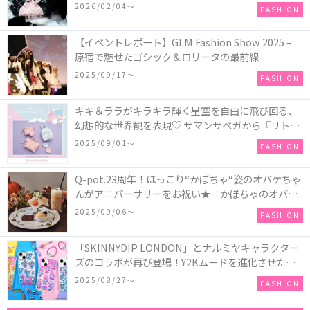
COLLECTION in TOKYO
2026/02/04〜
FASHION
【イベントレポート】GLM Fashion Show 2025 –
原宿で魅せたゴシック＆ロリータの最前線
2025/09/17〜
FASHION
キキ＆ララがキラキラ輝く星空を自由に飛び回る、
幻想的な世界観を表現♡ サマンサベガから『リトル
ツインスターズ』50周年アニバーサリーイヤー』を
2025/09/01〜
FASHION
記念したコレクションが登場
Q-pot.23周年！ほっこり“かぼちゃ“姿のオバケちゃ
んがアニバーサリーをお祝い★「かぼちゃのオバケ
ーキアクセサリー」が新発売！Q-pot CAFE.では
2025/09/06〜
FASHION
「かぼちゃのオバケーキプレート」も登場
「SKINNYDIP LONDON」とナルミヤキャラクター
ズのコラボが再び登場！Y2Kムードを進化させた新
作コレクションを発売♪
2025/08/27〜
FASHION