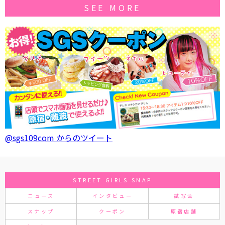
SEE MORE
@sgs109com からのツイート
STREET GIRLS SNAP
ニュース
インタビュー
試写会
スナップ
クーポン
原宿店舗