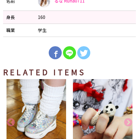
るな
Runa0711
名前
身長
160
職業
学生
RELATED ITEMS