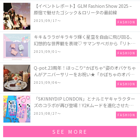
【イベントレポート】GLM Fashion Show 2025 –
原宿で魅せたゴシック＆ロリータの最前線
2025/09/17〜
FASHION
キキ＆ララがキラキラ輝く星空を自由に飛び回る、
幻想的な世界観を表現♡ サマンサベガから『リトル
ツインスターズ』50周年アニバーサリーイヤー』を
2025/09/01〜
FASHION
記念したコレクションが登場
Q-pot.23周年！ほっこり“かぼちゃ“姿のオバケちゃ
んがアニバーサリーをお祝い★「かぼちゃのオバケ
ーキアクセサリー」が新発売！Q-pot CAFE.では
2025/09/06〜
FASHION
「かぼちゃのオバケーキプレート」も登場
「SKINNYDIP LONDON」とナルミヤキャラクター
ズのコラボが再び登場！Y2Kムードを進化させた新
作コレクションを発売♪
2025/08/27〜
FASHION
SEE MORE