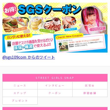
@sgs109com からのツイート
STREET GIRLS SNAP
ニュース
インタビュー
試写会
スナップ
クーポン
原宿店舗
プレゼント