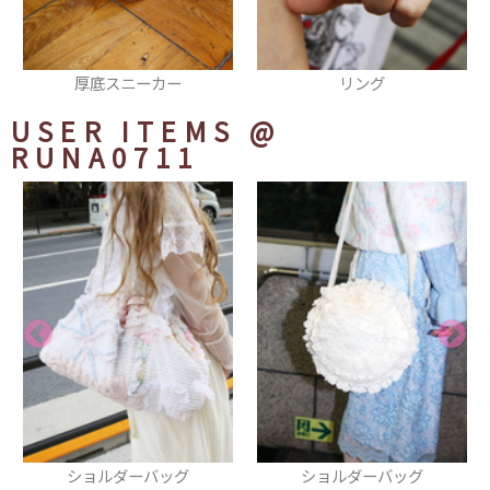
リング
厚底シューズ
USER ITEMS
@
RUNA0711
グ
ショルダーバッグ
スカート