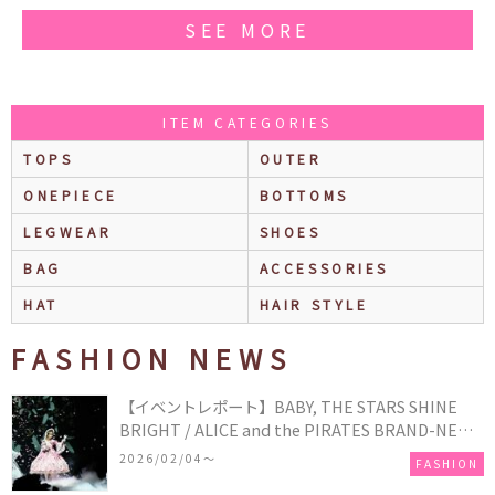
SEE MORE
ITEM CATEGORIES
TOPS
OUTER
ONEPIECE
BOTTOMS
LEGWEAR
SHOES
BAG
ACCESSORIES
HAT
HAIR STYLE
FASHION NEWS
【イベントレポート】BABY, THE STARS SHINE
BRIGHT / ALICE and the PIRATES BRAND-NEW
COLLECTION in TOKYO
2026/02/04〜
FASHION