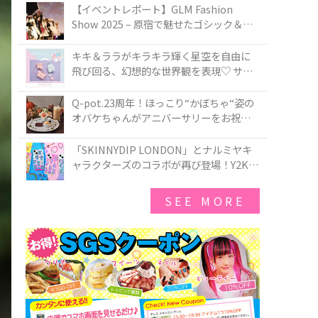
TOKYO
【イベントレポート】GLM Fashion
Show 2025 – 原宿で魅せたゴシック＆ロ
リータの最前線
キキ＆ララがキラキラ輝く星空を自由に
飛び回る、幻想的な世界観を表現♡ サマ
ンサベガから『リトルツインスターズ』
50周年アニバーサリーイヤー』を記念し
Q-pot.23周年！ほっこり“かぼちゃ“姿の
たコレクションが登場
オバケちゃんがアニバーサリーをお祝い
★「かぼちゃのオバケーキアクセサリ
ー」が新発売！Q-pot CAFE.では「かぼち
「SKINNYDIP LONDON」とナルミヤキ
ゃのオバケーキプレート」も登場
ャラクターズのコラボが再び登場！Y2Kム
ードを進化させた新作コレクションを発
売♪
SEE MORE