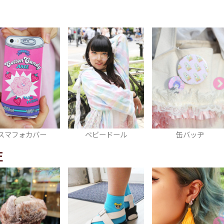
ベビードール
缶バッヂ
Tシャツ
E