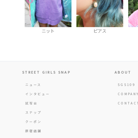
ト
ピアス
帽子
STREET GIRLS SNAP
ABOUT
ニュース
SGS109
インタビュー
COMPAN
試写会
CONTAC
スナップ
クーポン
原宿店舗