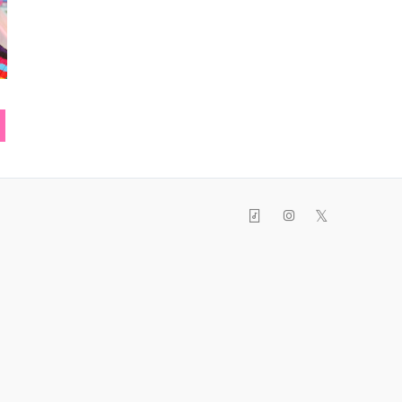
ニット
ピアス
帽
𝕏