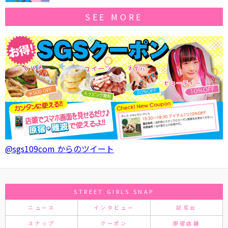
SEE MORE
@sgs109com からのツイート
STREET GIRLS SNAP
ニュース
インタビュー
試写会
スナップ
クーポン
原宿店舗