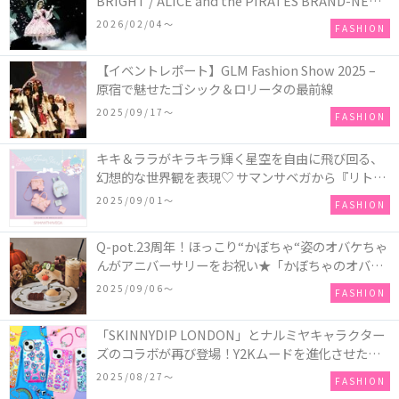
BRIGHT / ALICE and the PIRATES BRAND-NEW
COLLECTION in TOKYO
2026/02/04〜
FASHION
【イベントレポート】GLM Fashion Show 2025 –
原宿で魅せたゴシック＆ロリータの最前線
2025/09/17〜
FASHION
キキ＆ララがキラキラ輝く星空を自由に飛び回る、
幻想的な世界観を表現♡ サマンサベガから『リトル
ツインスターズ』50周年アニバーサリーイヤー』を
2025/09/01〜
FASHION
記念したコレクションが登場
Q-pot.23周年！ほっこり“かぼちゃ“姿のオバケちゃ
んがアニバーサリーをお祝い★「かぼちゃのオバケ
ーキアクセサリー」が新発売！Q-pot CAFE.では
2025/09/06〜
FASHION
「かぼちゃのオバケーキプレート」も登場
「SKINNYDIP LONDON」とナルミヤキャラクター
ズのコラボが再び登場！Y2Kムードを進化させた新
作コレクションを発売♪
2025/08/27〜
FASHION