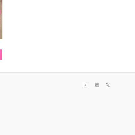
ネコリング
ワンピース
ネック
𝕏