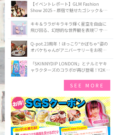
TOKYO
【イベントレポート】GLM Fashion
Show 2025 – 原宿で魅せたゴシック＆ロ
リータの最前線
キキ＆ララがキラキラ輝く星空を自由に
飛び回る、幻想的な世界観を表現♡ サマ
ンサベガから『リトルツインスターズ』
50周年アニバーサリーイヤー』を記念し
Q-pot.23周年！ほっこり“かぼちゃ“姿の
たコレクションが登場
オバケちゃんがアニバーサリーをお祝い
★「かぼちゃのオバケーキアクセサリ
ー」が新発売！Q-pot CAFE.では「かぼち
「SKINNYDIP LONDON」とナルミヤキ
ゃのオバケーキプレート」も登場
ャラクターズのコラボが再び登場！Y2Kム
ードを進化させた新作コレクションを発
売♪
SEE MORE