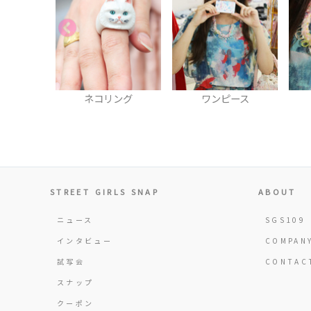
ング
ワンピース
ネックレス
STREET GIRLS SNAP
ABOUT
ニュース
SGS109
インタビュー
COMPAN
試写会
CONTAC
スナップ
クーポン