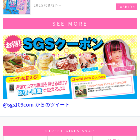
作コレクションを発売♪
2025/08/27〜
FASHION
SEE MORE
@sgs109com からのツイート
STREET GIRLS SNAP