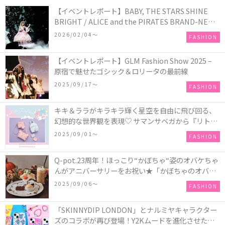
【イベントレポート】BABY, THE STARS SHINE
BRIGHT / ALICE and the PIRATES BRAND-NEW
COLLECTION in TOKYO
2026/02/04〜
FASHION
【イベントレポート】GLM Fashion Show 2025 –
原宿で魅せたゴシック＆ロリータの最前線
2025/09/17〜
FASHION
キキ＆ララがキラキラ輝く星空を自由に飛び回る、
幻想的な世界観を表現♡ サマンサベガから『リトル
ツインスターズ』50周年アニバーサリーイヤー』を
2025/09/01〜
FASHION
記念したコレクションが登場
Q-pot.23周年！ほっこり“かぼちゃ“姿のオバケちゃ
んがアニバーサリーをお祝い★「かぼちゃのオバケ
ーキアクセサリー」が新発売！Q-pot CAFE.では
2025/09/06〜
FASHION
「かぼちゃのオバケーキプレート」も登場
「SKINNYDIP LONDON」とナルミヤキャラクター
ズのコラボが再び登場！Y2Kムードを進化させた新