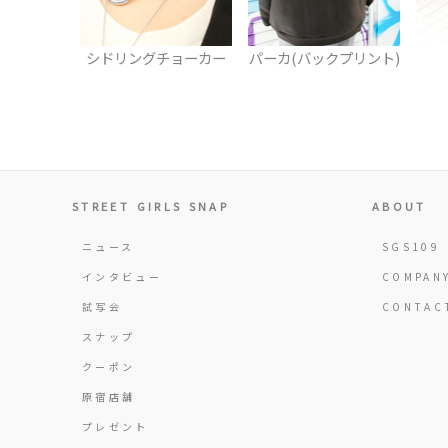
チョーカー
パーカ(バックプリント)
厚底ブーツ
グ
STREET GIRLS SNAP
ABOUT
ニュース
SGS109
インタビュー
COMPAN
試写会
CONTAC
スナップ
クーポン
原宿店舗
プレゼント