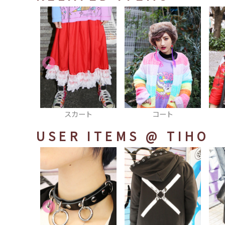
ート
コート
ワンピース
USER ITEMS
@ TIHO