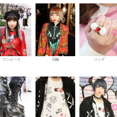
羽織
リング
ワンピース