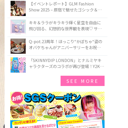
TOKYO
【イベントレポート】GLM Fashion
Show 2025 – 原宿で魅せたゴシック＆ロ
リータの最前線
キキ＆ララがキラキラ輝く星空を自由に
飛び回る、幻想的な世界観を表現♡ サマ
ンサベガから『リトルツインスターズ』
50周年アニバーサリーイヤー』を記念し
Q-pot.23周年！ほっこり“かぼちゃ“姿の
たコレクションが登場
オバケちゃんがアニバーサリーをお祝い
★「かぼちゃのオバケーキアクセサリ
ー」が新発売！Q-pot CAFE.では「かぼち
「SKINNYDIP LONDON」とナルミヤキ
ゃのオバケーキプレート」も登場
ャラクターズのコラボが再び登場！Y2Kム
ードを進化させた新作コレクションを発
売♪
SEE MORE