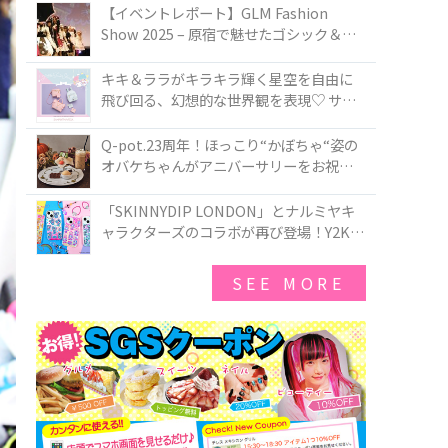
TOKYO
【イベントレポート】GLM Fashion
Show 2025 – 原宿で魅せたゴシック＆ロ
リータの最前線
キキ＆ララがキラキラ輝く星空を自由に
飛び回る、幻想的な世界観を表現♡ サマ
ンサベガから『リトルツインスターズ』
50周年アニバーサリーイヤー』を記念し
Q-pot.23周年！ほっこり“かぼちゃ“姿の
たコレクションが登場
オバケちゃんがアニバーサリーをお祝い
★「かぼちゃのオバケーキアクセサリ
ー」が新発売！Q-pot CAFE.では「かぼち
「SKINNYDIP LONDON」とナルミヤキ
ゃのオバケーキプレート」も登場
ャラクターズのコラボが再び登場！Y2Kム
ードを進化させた新作コレクションを発
売♪
SEE MORE