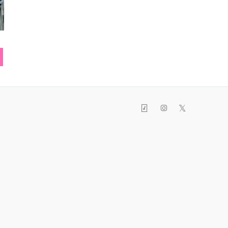
ニット帽
スニーカー
ゴー
𝕏