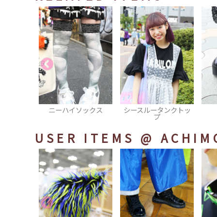
ソックス
シースルータンクトッ
厚底シューズ
プ
USER ITEMS
@ ACHIM