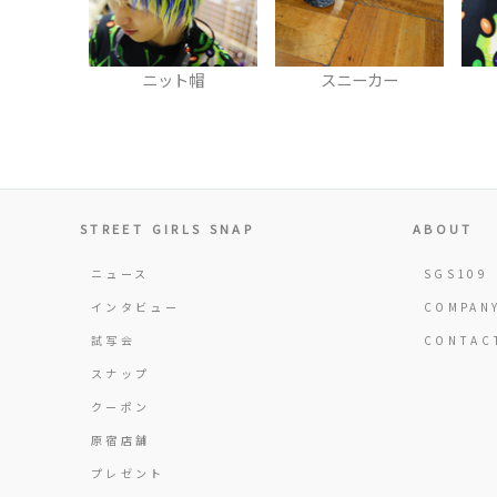
ト帽
スニーカー
ゴーグル
STREET GIRLS SNAP
ABOUT
ニュース
SGS109
インタビュー
COMPAN
試写会
CONTAC
スナップ
クーポン
原宿店舗
プレゼント