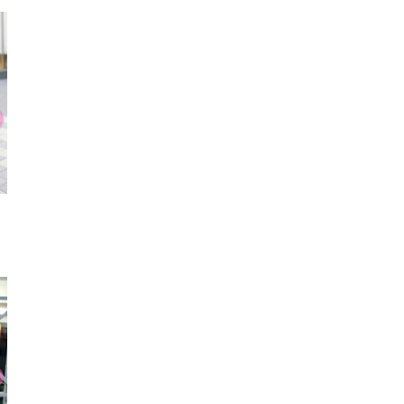
ニーハイソックス
シースルータンクトッ
厚底シ
プ