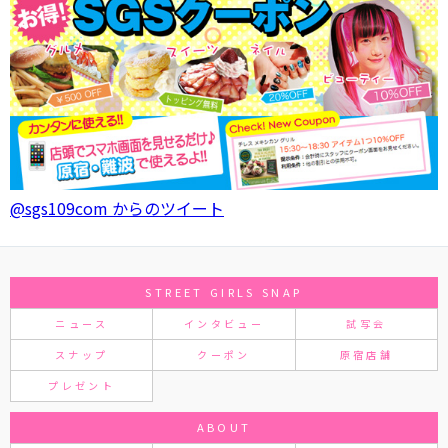
@sgs109com からのツイート
STREET GIRLS SNAP
ニュース
インタビュー
試写会
スナップ
クーポン
原宿店舗
プレゼント
ABOUT