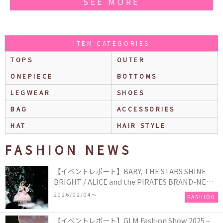
SEE MORE
ITEM CATEGORIES
TOPS
OUTER
ONEPIECE
BOTTOMS
LEGWEAR
SHOES
BAG
ACCESSORIES
HAT
HAIR STYLE
FASHION NEWS
【イベントレポート】BABY, THE STARS SHINE
BRIGHT / ALICE and the PIRATES BRAND-NEW
COLLECTION in TOKYO
2026/02/04〜
FASHION
【イベントレポート】GLM Fashion Show 2025 –