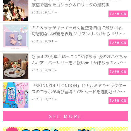
原宿で魅せたゴシック＆ロリータの最前線
2025/09/17〜
FASHION
キキ＆ララがキラキラ輝く星空を自由に飛び回る、
幻想的な世界観を表現♡ サマンサベガから『リトル
ツインスターズ』50周年アニバーサリーイヤー』を
2025/09/01〜
FASHION
記念したコレクションが登場
Q-pot.23周年！ほっこり“かぼちゃ“姿のオバケちゃ
んがアニバーサリーをお祝い★「かぼちゃのオバケ
ーキアクセサリー」が新発売！Q-pot CAFE.では
2025/09/06〜
FASHION
「かぼちゃのオバケーキプレート」も登場
「SKINNYDIP LONDON」とナルミヤキャラクター
ズのコラボが再び登場！Y2Kムードを進化させた新
作コレクションを発売♪
2025/08/27〜
FASHION
SEE MORE