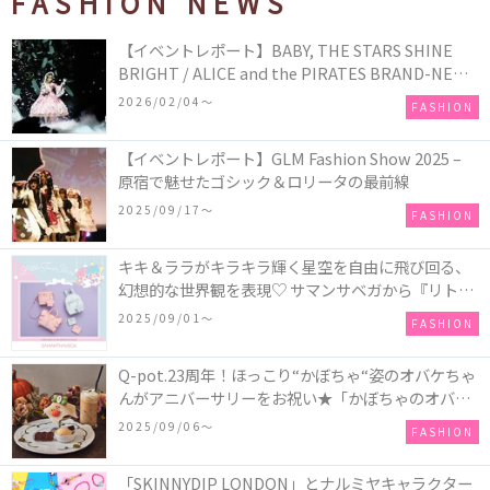
FASHION NEWS
【イベントレポート】BABY, THE STARS SHINE
BRIGHT / ALICE and the PIRATES BRAND-NEW
COLLECTION in TOKYO
2026/02/04〜
FASHION
【イベントレポート】GLM Fashion Show 2025 –
原宿で魅せたゴシック＆ロリータの最前線
2025/09/17〜
FASHION
キキ＆ララがキラキラ輝く星空を自由に飛び回る、
幻想的な世界観を表現♡ サマンサベガから『リトル
ツインスターズ』50周年アニバーサリーイヤー』を
2025/09/01〜
FASHION
記念したコレクションが登場
Q-pot.23周年！ほっこり“かぼちゃ“姿のオバケちゃ
んがアニバーサリーをお祝い★「かぼちゃのオバケ
ーキアクセサリー」が新発売！Q-pot CAFE.では
2025/09/06〜
FASHION
「かぼちゃのオバケーキプレート」も登場
「SKINNYDIP LONDON」とナルミヤキャラクター