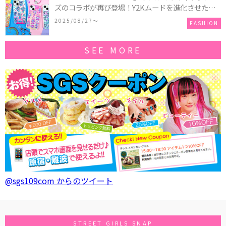
ズのコラボが再び登場！Y2Kムードを進化させた新
作コレクションを発売♪
2025/08/27〜
FASHION
SEE MORE
@sgs109com からのツイート
STREET GIRLS SNAP