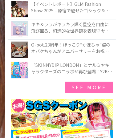
TOKYO
【イベントレポート】GLM Fashion
Show 2025 – 原宿で魅せたゴシック＆ロ
リータの最前線
キキ＆ララがキラキラ輝く星空を自由に
飛び回る、幻想的な世界観を表現♡ サマ
ンサベガから『リトルツインスターズ』
50周年アニバーサリーイヤー』を記念し
Q-pot.23周年！ほっこり“かぼちゃ“姿の
たコレクションが登場
オバケちゃんがアニバーサリーをお祝い
★「かぼちゃのオバケーキアクセサリ
ー」が新発売！Q-pot CAFE.では「かぼち
「SKINNYDIP LONDON」とナルミヤキ
ゃのオバケーキプレート」も登場
ャラクターズのコラボが再び登場！Y2Kム
ードを進化させた新作コレクションを発
売♪
SEE MORE