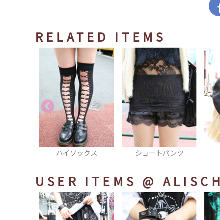
RELATED ITEMS
ックス
ショートパンツ
ベレー帽
厚手
USER ITEMS
@ ALISC