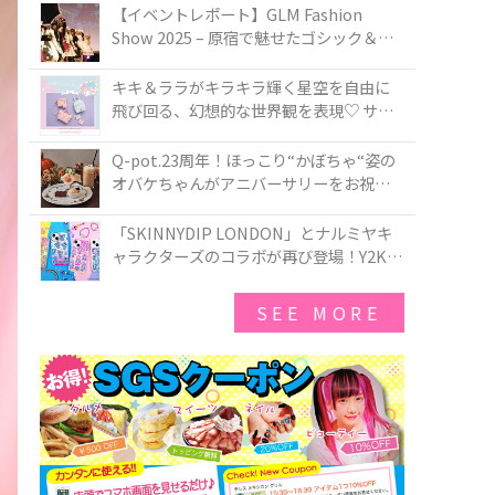
TOKYO
【イベントレポート】GLM Fashion
Show 2025 – 原宿で魅せたゴシック＆ロ
リータの最前線
キキ＆ララがキラキラ輝く星空を自由に
飛び回る、幻想的な世界観を表現♡ サマ
ンサベガから『リトルツインスターズ』
50周年アニバーサリーイヤー』を記念し
Q-pot.23周年！ほっこり“かぼちゃ“姿の
たコレクションが登場
オバケちゃんがアニバーサリーをお祝い
★「かぼちゃのオバケーキアクセサリ
ー」が新発売！Q-pot CAFE.では「かぼち
「SKINNYDIP LONDON」とナルミヤキ
ゃのオバケーキプレート」も登場
ャラクターズのコラボが再び登場！Y2Kム
ードを進化させた新作コレクションを発
売♪
SEE MORE