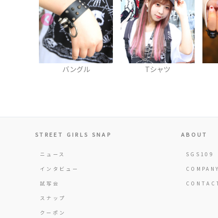
グル
Tシャツ
ネイル
BI
STREET GIRLS SNAP
ABOUT
ニュース
SGS109
インタビュー
COMPAN
試写会
CONTAC
スナップ
クーポン