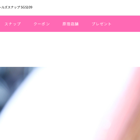
ールズスナップ SGS109
スナップ
クーポン
原宿店舗
プレゼント