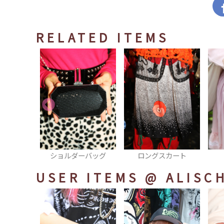
RELATED ITEMS
ーバッグ
ロングスカート
スマホカバー
USER ITEMS
@ ALISC