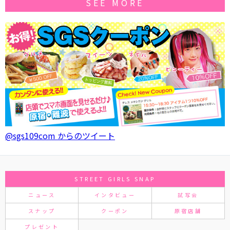
SEE MORE
@sgs109com からのツイート
STREET GIRLS SNAP
ニュース
インタビュー
試写会
スナップ
クーポン
原宿店舗
プレゼント