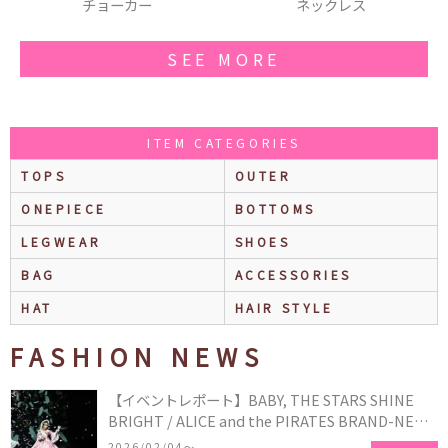
ネックレス
流れ星クリップ＆ブローチ
シュガー
SEE MORE
ITEM CATEGORIES
TOPS
OUTER
ONEPIECE
BOTTOMS
LEGWEAR
SHOES
BAG
ACCESSORIES
HAT
HAIR STYLE
FASHION NEWS
【イベントレポート】BABY, THE STARS SHINE
BRIGHT / ALICE and the PIRATES BRAND-NEW
COLLECTION in TOKYO
2026/02/04〜