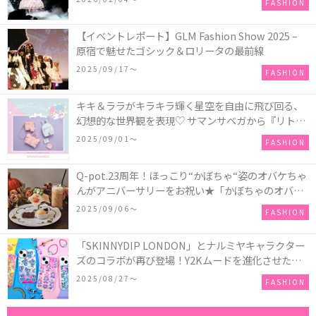
FASHION
【イベントレポート】GLM Fashion Show 2025 –
原宿で魅せたゴシック＆ロリータの最前線
2025/09/17〜
FASHION
キキ＆ララがキラキラ輝く星空を自由に飛び回る、
幻想的な世界観を表現♡ サマンサベガから『リトル
ツインスターズ』50周年アニバーサリーイヤー』を
2025/09/01〜
FASHION
記念したコレクションが登場
Q-pot.23周年！ほっこり“かぼちゃ“姿のオバケちゃ
んがアニバーサリーをお祝い★「かぼちゃのオバケ
ーキアクセサリー」が新発売！Q-pot CAFE.では
2025/09/06〜
FASHION
「かぼちゃのオバケーキプレート」も登場
「SKINNYDIP LONDON」とナルミヤキャラクター
ズのコラボが再び登場！Y2Kムードを進化させた新
作コレクションを発売♪
2025/08/27〜
FASHION