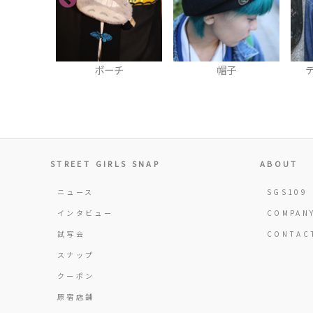
ネ
ポーチ
帽子
デ
STREET GIRLS SNAP
ABOUT
ニュース
SGS109
インタビュー
COMPAN
試写会
CONTAC
スナップ
クーポン
原宿店舗