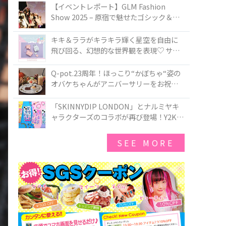
TOKYO
【イベントレポート】GLM Fashion
Show 2025 – 原宿で魅せたゴシック＆ロ
リータの最前線
キキ＆ララがキラキラ輝く星空を自由に
飛び回る、幻想的な世界観を表現♡ サマ
ンサベガから『リトルツインスターズ』
50周年アニバーサリーイヤー』を記念し
Q-pot.23周年！ほっこり“かぼちゃ“姿の
たコレクションが登場
オバケちゃんがアニバーサリーをお祝い
★「かぼちゃのオバケーキアクセサリ
ー」が新発売！Q-pot CAFE.では「かぼち
「SKINNYDIP LONDON」とナルミヤキ
ゃのオバケーキプレート」も登場
ャラクターズのコラボが再び登場！Y2Kム
ードを進化させた新作コレクションを発
売♪
SEE MORE