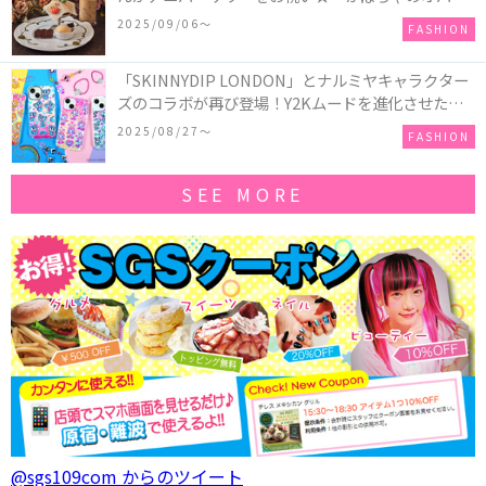
ーキアクセサリー」が新発売！Q-pot CAFE.では
2025/09/06〜
FASHION
「かぼちゃのオバケーキプレート」も登場
「SKINNYDIP LONDON」とナルミヤキャラクター
ズのコラボが再び登場！Y2Kムードを進化させた新
作コレクションを発売♪
2025/08/27〜
FASHION
SEE MORE
@sgs109com からのツイート