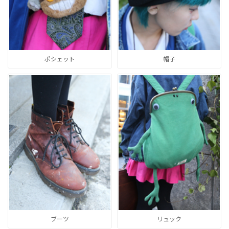
ポシェット
帽子
ブーツ
リュック