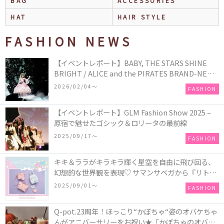
BAG
ACCESSORIES
HAT
HAIR STYLE
FASHION NEWS
【イベントレポート】BABY, THE STARS SHINE
BRIGHT / ALICE and the PIRATES BRAND-NEW
COLLECTION in TOKYO
2026/02/04〜
FASHION
【イベントレポート】GLM Fashion Show 2025 –
原宿で魅せたゴシック＆ロリータの最前線
2025/09/17〜
FASHION
キキ＆ララがキラキラ輝く星空を自由に飛び回る、
幻想的な世界観を表現♡ サマンサベガから『リトル
ツインスターズ』50周年アニバーサリーイヤー』を
2025/09/01〜
FASHION
記念したコレクションが登場
Q-pot.23周年！ほっこり“かぼちゃ“姿のオバケちゃ
んがアニバーサリーをお祝い★「かぼちゃのオバケ