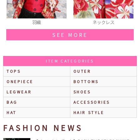
羽織
ネックレス
ニー
SEE MORE
ITEM CATEGORIES
TOPS
OUTER
ONEPIECE
BOTTOMS
LEGWEAR
SHOES
BAG
ACCESSORIES
HAT
HAIR STYLE
FASHION NEWS