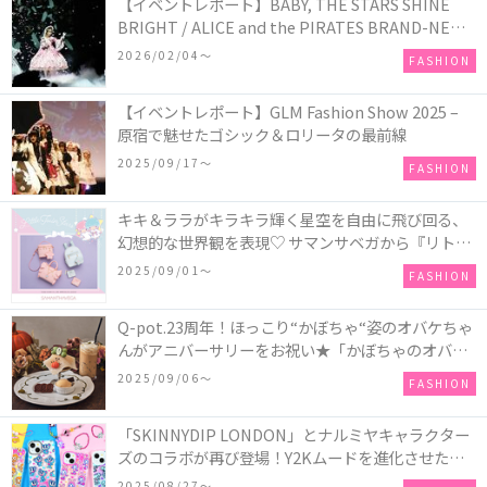
【イベントレポート】BABY, THE STARS SHINE
BRIGHT / ALICE and the PIRATES BRAND-NEW
COLLECTION in TOKYO
2026/02/04〜
FASHION
【イベントレポート】GLM Fashion Show 2025 –
原宿で魅せたゴシック＆ロリータの最前線
2025/09/17〜
FASHION
キキ＆ララがキラキラ輝く星空を自由に飛び回る、
幻想的な世界観を表現♡ サマンサベガから『リトル
ツインスターズ』50周年アニバーサリーイヤー』を
2025/09/01〜
FASHION
記念したコレクションが登場
Q-pot.23周年！ほっこり“かぼちゃ“姿のオバケちゃ
んがアニバーサリーをお祝い★「かぼちゃのオバケ
ーキアクセサリー」が新発売！Q-pot CAFE.では
2025/09/06〜
FASHION
「かぼちゃのオバケーキプレート」も登場
「SKINNYDIP LONDON」とナルミヤキャラクター
ズのコラボが再び登場！Y2Kムードを進化させた新
作コレクションを発売♪
2025/08/27〜