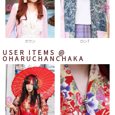
ウン
ロンT
ニット
USER ITEMS
@
OHARUCHANCHAKA