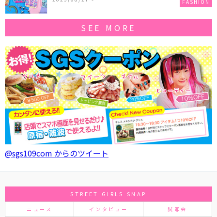
FASHION
SEE MORE
@sgs109com からのツイート
STREET GIRLS SNAP
ニュース
インタビュー
試写会